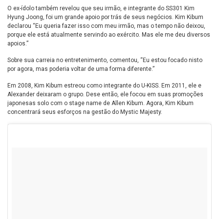
O ex-ídolo também revelou que seu irmão, e integrante do SS301 Kim
Hyung Joong, foi um grande apoio por trás de seus negócios. Kim Kibum
declarou “Eu queria fazer isso com meu irmão, mas o tempo não deixou,
porque ele está atualmente servindo ao exército. Mas ele me deu diversos
apoios.”
Sobre sua carreia no entretenimento, comentou, “Eu estou focado nisto
por agora, mas poderia voltar de uma forma diferente.”
Em 2008, Kim Kibum estreou como integrante do U-KISS. Em 2011, ele e
Alexander deixaram o grupo. Dese então, ele focou em suas promoções
japonesas solo com o stage name de Allen Kibum. Agora, Kim Kibum
concentrará seus esforços na gestão do Mystic Majesty.