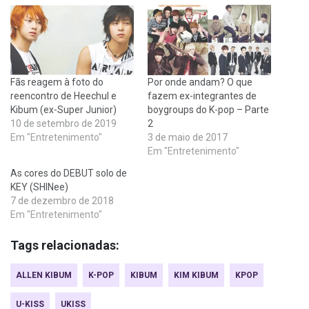
Fãs reagem à foto do
Por onde andam? O que
reencontro de Heechul e
fazem ex-integrantes de
Kibum (ex-Super Junior)
boygroups do K-pop – Parte
10 de setembro de 2019
2
Em "Entretenimento"
3 de maio de 2017
Em "Entretenimento"
As cores do DEBUT solo de
KEY (SHINee)
7 de dezembro de 2018
Em "Entretenimento"
Tags relacionadas:
ALLEN KIBUM
K-POP
KIBUM
KIM KIBUM
KPOP
U-KISS
UKISS