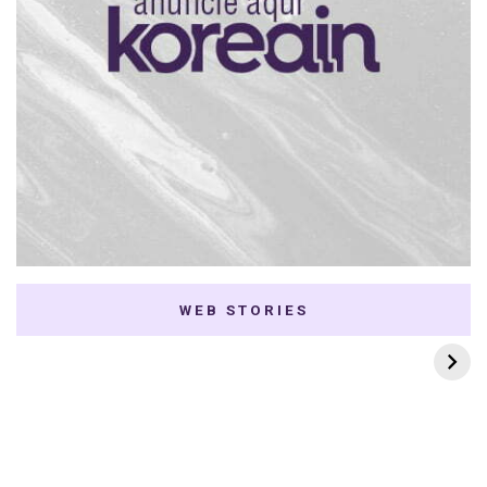
WEB STORIES
7 K-dramas Enemies
Thai Dramas com
to Lovers
First e Khaotung