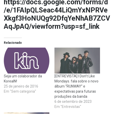
https://docs.google.com/forms/d
/e/1FAIpQLSeac44LiQmYxNPRVe
Xkgf3HoNUQg92DfqYeNhAB7ZCV
AqJpAQ/viewform?usp=sf_link
Relacionado
[ENTREVISTA] I Don’t Like
Seja um colaborador da
Mondays. fala sobre o novo
KoreaIN!
álbum “RUNWAY” e
25 de janeiro de 2016
expectativas para futuras
Em "Sem categoria"
produções da banda
6 de setembro de 2023
Em "Entrevistas"