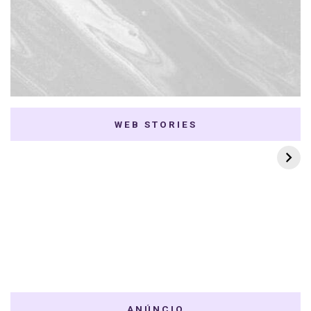
WEB STORIES
7 K-dramas Enemies
Thai Dramas com
to Lovers
First e Khaotung
ANÚNCIO