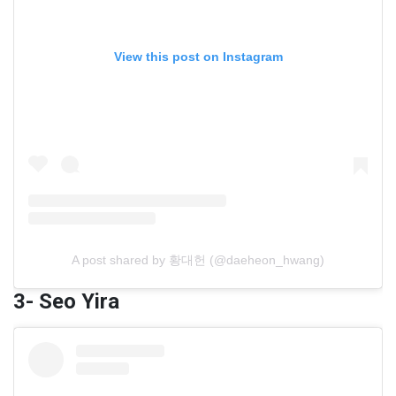
View this post on Instagram
A post shared by 황대헌 (@daeheon_hwang)
3- Seo Yira