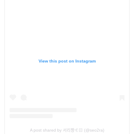
View this post on Instagram
A post shared by 서리짱🤙🏻 (@seo2ra)