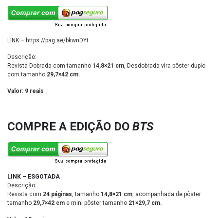
LINK – https://pag.ae/bkwnDYt
Descrição:
Revista Dobrada com tamanho
14,8×21 cm
, Desdobrada vira pôster duplo
com tamanho
29,7×42 cm
.
Valor: 9 reais
COMPRE A EDIÇÃO DO
BTS
LINK – ESGOTADA
Descrição:
Revista com
24 páginas
, tamanho
14,8×21 cm
, acompanhada de pôster
tamanho
29,7×42 cm
e mini pôster tamanho
21×29,7 cm.