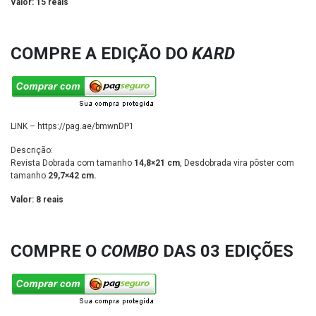
Valor: 15 reais
COMPRE A EDIÇÃO DO
KARD
LINK – https://pag.ae/bmwnDP1
Descrição:
Revista Dobrada com tamanho
14,8×21 cm
, Desdobrada vira pôster com
tamanho
29,7×42 cm
.
Valor: 8 reais
COMPRE O
COMBO
DAS 03 EDIÇÕES