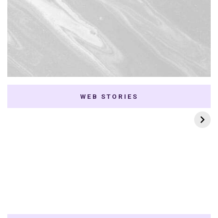
WEB STORIES
7 K-dramas Enemies
Thai Dramas com
to Lovers
First e Khaotung