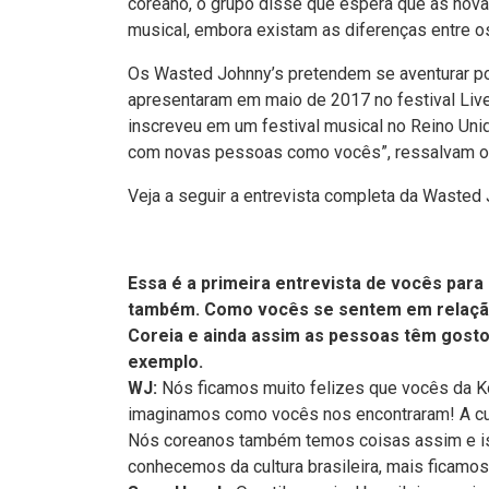
coreano, o grupo disse que espera que as nov
musical, embora existam as diferenças entre os
Os Wasted Johnny’s pretendem se aventurar por
apresentaram em maio de 2017 no festival Live
inscreveu em um festival musical no Reino Uni
com novas pessoas como vocês”, ressalvam os
Veja a seguir a entrevista completa da Wasted 
Essa é a primeira entrevista de vocês para 
também. Como vocês se sentem em relação a
Coreia e ainda assim as pessoas têm gos
exemplo.
WJ:
Nós ficamos muito felizes que vocês da K
imaginamos como vocês nos encontraram! A cult
Nós coreanos também temos coisas assim e is
conhecemos da cultura brasileira, mais ficamos