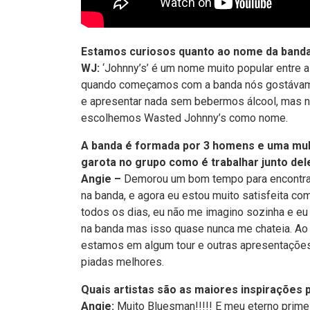
Estamos curiosos quanto ao nome da banda.
WJ:
‘Johnny’s’ é um nome muito popular entre a
quando começamos com a banda nós gostávam
e apresentar nada sem bebermos álcool, mas nã
escolhemos Wasted Johnny’s como nome.
A banda é formada por 3 homens e uma mul
garota no grupo como é trabalhar junto del
Angie –
Demorou um bom tempo para encontra
na banda, e agora eu estou muito satisfeita c
todos os dias, eu não me imagino sozinha e eu 
na banda mas isso quase nunca me chateia. Ao 
estamos em algum tour e outras apresentações
piadas melhores.
Quais artistas são as maiores inspirações 
Angie:
Muito Bluesman!!!!! E meu eterno prim