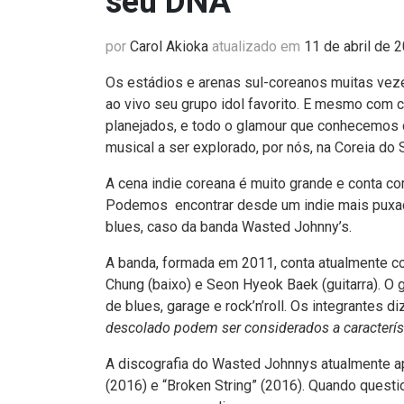
seu DNA
por
Carol Akioka
atualizado em
11 de abril de 
Os estádios e arenas sul-coreanos muitas vez
ao vivo seu grupo idol favorito. E mesmo com 
planejados, e todo o glamour que conhecemos 
musical a ser explorado, por nós, na Coreia do S
A cena indie coreana é muito grande e conta co
Podemos encontrar desde um indie mais puxa
blues, caso da banda Wasted Johnny’s.
A banda, formada em 2011, conta atualmente com
Chung (baixo) e Seon Hyeok Baek (guitarra). O
de blues, garage e rock’n’roll. Os integrantes
descolado podem ser considerados a característ
A discografia do Wasted Johnnys atualmente ap
(2016) e “Broken String” (2016). Quando quest