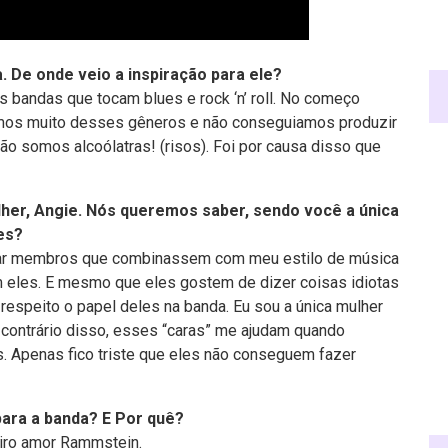
 De onde veio a inspiração para ele?
s bandas que tocam blues e rock ‘n’ roll. No começo
os muito desses gêneros e não conseguiamos produzir
o somos alcoólatras! (risos). Foi por causa disso que
her, Angie. Nós queremos saber, sendo você a única
es?
r membros que combinassem com meu estilo de música
om eles. E mesmo que eles gostem de dizer coisas idiotas
respeito o papel deles na banda. Eu sou a única mulher
contrário disso, esses “caras” me ajudam quando
. Apenas fico triste que eles não conseguem fazer
para a banda? E Por quê?
eiro amor Rammstein.