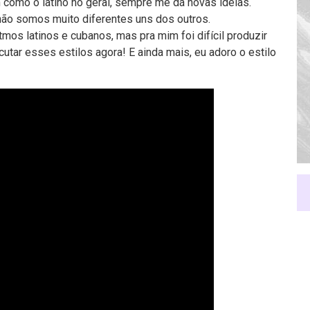
m como o latino no geral, sempre me dá novas ideias.
ão somos muito diferentes uns dos outros.
itmos latinos e cubanos, mas pra mim foi difícil produzir
tar esses estilos agora! E ainda mais, eu adoro o estilo