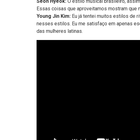
Seon Hyeok:
O estilo musical brasileiro, assi
Essas coisas que aproveitamos mostram que n
Young Jin Kim:
Eu já tentei muitos estilos de r
nesses estilos. Eu me satisfaço em apenas escu
das mulheres latinas.