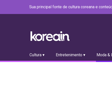
Sua principal fonte de cultura coreana e conte
Cultura ▾
Entretenimento ▾
Moda & L