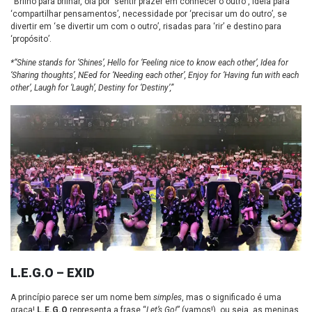
“Brilho para brilhar, olá por ‘sentir prazer em conhecer o outro”, ideia para
‘compartilhar pensamentos’, necessidade por ‘precisar um do outro’, se
divertir em ‘se divertir um com o outro’, risadas para ‘rir’ e destino para
‘propósito’.
*“Shine stands for ‘Shines’, Hello for ‘Feeling nice to know each other’, Idea for
‘Sharing thoughts’, NEed for ‘Needing each other’, Enjoy for ‘Having fun with each
other’, Laugh for ‘Laugh’, Destiny for ‘Destiny’,”
L.E.G.O – EXID
A princípio parece ser um nome bem
simples
, mas o significado é uma
graça!
L.E.G.O
representa a frase “
Let’s Go!
” (vamos!), ou seja, as meninas