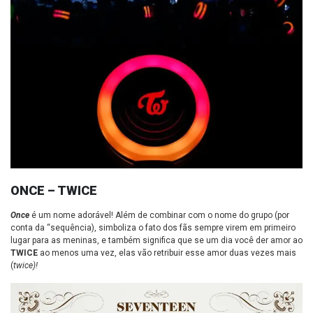
ONCE – TWICE
Once
é um nome adorável! Além de combinar com o nome do grupo (por
conta da “sequência), simboliza o fato dos fãs sempre virem em primeiro
lugar para as meninas, e também significa que se um dia você der amor ao
TWICE
ao menos uma vez, elas vão retribuir esse amor duas vezes mais
(
twice)!