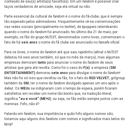
conteúdo de seu(s) artista(s) favorito(s). Em um
fandom
é possível criar
laços verdadeiros de amizade, seja ela virtual ou não.
Parte essencial da cultural de
fandom
é o nome do fã-clube, que é sempre
tão esperado pelos admiradores. Frequentemente vê-se comemorações
nas redes sociais (principalmente no
twitter
), de
kpoppers
relembrando
quando o nome do
fandom
foi anunciado. No último dia 21 de maio, por
exemplo, os fãs do grupo NU’EST, denominados como
loves
, comemoram o
fato de há
seis anos
o nome do fã clube ser anunciado no
fancafe oficial
.
Para os
loves
, o nome do
fandom
até que saiu rapidinho (afinal o NU’EST
debutou há seis anos também, só que no mês de março), mas algumas
empresas demoram
tanto
para anunciar o nome do
fandom
de seus
artistas que gera até revolta. Como foi o caso do
F(x)
: a empresa (
SM
ENTERTAINMENT)
demorou
sete anos
para divulgar o nome do
fandom
!
Mas não foi só isso que revoltou os fãs, foi o fato do
RED VELVET
, girlgroup
também da
SM
, ter o nome de
fandom
divulgado apenas um ano após o
debut. Os
MEUs
se indignaram com o tempo de espera, porém ficaram
satisfeitos em receber um nome tão bonito que, na tradução literal,
significa
“eu e você”
(ME+U)
, ou seja, os fãs estão sempre juntos com as
meninas. Fofo, não é?
Falando em
fandom
, sua importância e quão fofo alguns nomes são,
listamos aqui alguns dos
fandons
com nomes e significados mais belos do
kpop
!