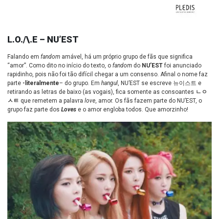
L.O./\.E – NU’EST
Falando em
fandom
amável, há um próprio grupo de fãs que significa
“amor”. Como dito no início do texto, o
fandom
do
NU’EST
foi anunciado
rapidinho, pois não foi tão difícil chegar a um consenso. Afinal o nome faz
parte
-literalmente
– do grupo. Em
hangul
, NU’EST se escreve
뉴이스트
e
retirando as letras de baixo (as vogais), fica somente as consoantes
ㄴㅇ
ㅅㅌ
que remetem a palavra
love
, amor. Os fãs fazem parte do NU’EST, o
grupo faz parte dos
Loves
e o amor engloba todos. Que amorzinho!