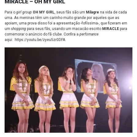
MIRACLE – OH MY GIRL
Para o
girl group
OH MY GIRL
, seus fãs são um
Milagre
na vida de cada
uma. As meninas têm um carinho muito grande por aqueles que as
apoiam, uma prova disso foi a apresentação -fofíssima-, que fizeram em
um
shopping
para seus fãs, usando um macacão escrito
MIRACLE
para
comemorar o anúncio do fã clube. Confira a
perfomance
aqui:
https://youtu.be/zyeu5zr0DFA