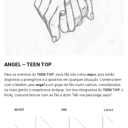
ANGEL – TEEN TOP
Para os meninos do
TEEN TOP
, seus fãs são como
anjos
, pois estão
dispostos a protegê-los e a apoiá-los em qualquer situação. Combina bem
com o
fandom
, pois
angel
é um grupo de fãs muito calmos, considerados
os mais gentis e respeitosos do
kpop
. Um dos integrantes do
TEEN TOP
, o
Ricky, costuma brincar com as fãs e dizer
“
não voe para longe, anjos
”
.