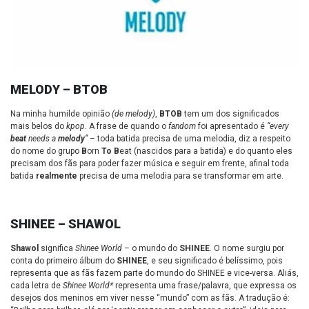
MELODY – BTOB
Na minha humilde opinião
(de melody)
,
BTOB
tem um dos significados
mais belos do
kpop
. A frase de quando o
fandom
foi apresentado é
“every
beat
needs a
melody
”
– toda batida precisa de uma melodia, diz a respeito
do nome do grupo
B
orn
To B
eat (nascidos para a batida) e do quanto eles
precisam dos fãs para poder fazer música e seguir em frente, afinal toda
batida
realmente
precisa de uma melodia para se transformar em arte.
SHINEE – SHAWOL
Shawol
significa
Shinee World
– o mundo do
SHINEE
. O nome surgiu por
conta do primeiro álbum do
SHINEE
, e seu significado é belíssimo, pois
representa que as fãs fazem parte do mundo do SHINEE e vice-versa. Aliás,
cada letra de
Shinee World*
representa uma frase/palavra, que expressa os
desejos dos meninos em viver nesse “mundo” com as fãs. A tradução é: