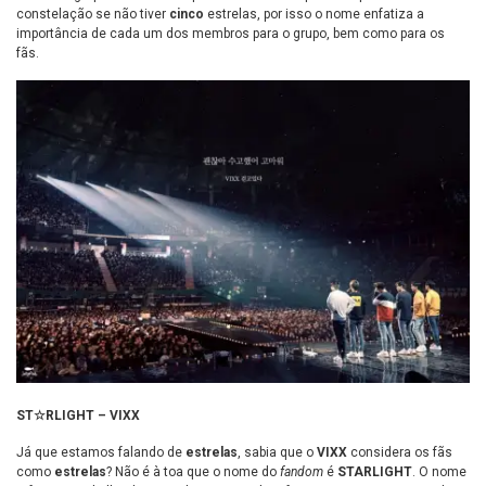
constelação se não tiver
cinco
estrelas, por isso o nome enfatiza a
importância de cada um dos membros para o grupo, bem como para os
fãs.
ST☆RLIGHT – VIXX
Já que estamos falando de
estrelas
, sabia que o
VIXX
considera os fãs
como
estrelas
? Não é à toa que o nome do
fandom
é
STARLIGHT
. O nome