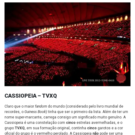
CASSIOPEIA – TVXQ
Claro que o maior
fandom
do mundo (considerado pelo livro mundial de
recordes, o
Guiness Book
) tinha que ser o primeiro da lista. Além de ter um
nome super-marcante, carrega consigo um significado muito genuíno. A
Cassiopeia é uma constelação com
cinco
estrelas avermelhadas, e o
grupo
TVXQ
, em sua formação original, continha
cinco
garotos e a cor
oficial do grupo é o vermelho perolado. A Cassiopeia
não
pode ser uma