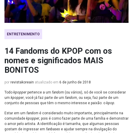
ENTRETENIMENTO
14 Fandoms do KPOP com os
nomes e significados MAIS
BONITOS
por
revistakoreain
atualizado em
6 de junho de 2018
Todo
kpopper
pertence a um
fandom
(ou vários), só de você se considerar
um
kpopper
, você já faz parte de um
fandom
, ou seja, faz parte de um
conjunto de pessoas que têm o mesmo interesse e paixão: o
kpop.
Estar em um
fandom
é considerado muito importante, principalmente na
comunidade
kpopper
, pois é como fazer parte de uma família e demonstrar
o amor pelo artista. A identificação é tamanha, que algumas pessoas
gostam de ingressar em
fanbases
e ajudar sempre na divulgação do