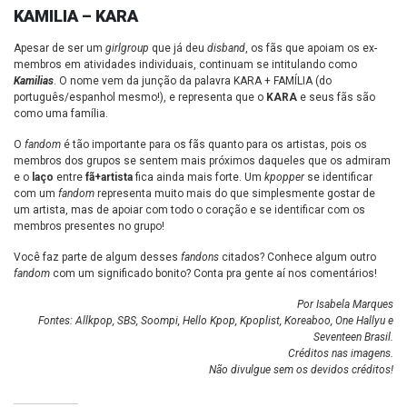
KAMILIA – KARA
Apesar de ser um
girlgroup
que já deu
disband
, os fãs que apoiam os ex-
membros em atividades individuais, continuam se intitulando como
Kamilias
. O nome vem da junção da palavra KARA + FAMÍLIA (do
português/espanhol mesmo!), e representa que o
KARA
e seus fãs são
como uma família.
O
fandom
é tão importante para os fãs quanto para os artistas, pois os
membros dos grupos se sentem mais próximos daqueles que os admiram
e o
laço
entre
fã+artista
fica ainda mais forte. Um
kpopper
se identificar
com um
fandom
representa muito mais do que simplesmente gostar de
um artista, mas de apoiar com todo o coração e se identificar com os
membros presentes no grupo!
Você faz parte de algum desses
fandons
citados? Conhece algum outro
fandom
com um significado bonito? Conta pra gente aí nos comentários!
Por Isabela Marques
Fontes: Allkpop, SBS, Soompi, Hello Kpop, Kpoplist, Koreaboo, One Hallyu e
Seventeen Brasil.
Créditos nas imagens.
Não divulgue sem os devidos créditos!