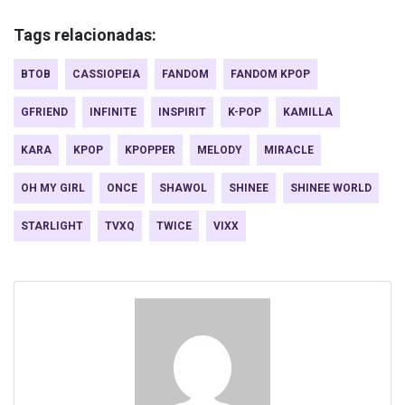
Tags relacionadas:
BTOB
CASSIOPEIA
FANDOM
FANDOM KPOP
GFRIEND
INFINITE
INSPIRIT
K-POP
KAMILLA
KARA
KPOP
KPOPPER
MELODY
MIRACLE
OH MY GIRL
ONCE
SHAWOL
SHINEE
SHINEE WORLD
STARLIGHT
TVXQ
TWICE
VIXX