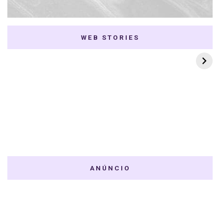
WEB STORIES
7 K-dramas Enemies
Thai Dramas com
to Lovers
First e Khaotung
ANÚNCIO