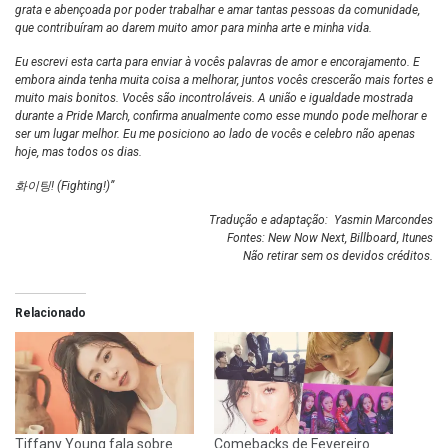
grata e abençoada por poder trabalhar e amar tantas pessoas da comunidade,
que contribuíram ao darem muito amor para minha arte e minha vida.
Eu escrevi esta carta para enviar à vocês palavras de amor e encorajamento. E
embora ainda tenha muita coisa a melhorar, juntos vocês crescerão mais fortes e
muito mais bonitos. Vocês são incontroláveis. A união e igualdade mostrada
durante a Pride March, confirma anualmente como esse mundo pode melhorar e
ser um lugar melhor. Eu me posiciono ao lado de vocês e celebro não apenas
hoje, mas todos os dias.
화이팅
! (Fighting!)”
Tradução e adaptação: Yasmin Marcondes
Fontes:
New Now Next
,
Billboard
, Itunes
Não retirar sem os devidos créditos.
Relacionado
Tiffany Young fala sobre
Comebacks de Fevereiro