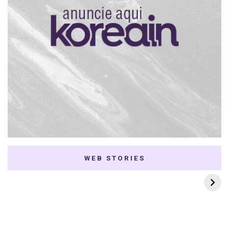
WEB STORIES
7 K-dramas Enemies
Thai Dramas com
to Lovers
First e Khaotung