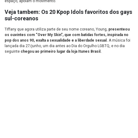
espaço, apoiam o movimento.
Veja tambem:
Os 20 Kpop Idols favoritos dos gays
sul-coreanos
Tiffany que agora utiliza parte de seu nome coreano, Young,
presenteou
os ouvintes com “Over My Skin”, que com batidas fortes, inspirada no
pop dos anos 90, exalta a sexualidade e a liberdade sexual.
A música foi
lançada dia 27/junho, um dia antes ao Dia do Orgulho LGBTQ, e no dia
seguinte
chegou ao primeiro lugar da loja Itunes Brasil.