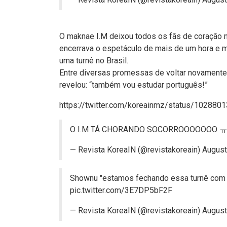
O maknae I.M deixou todos os fãs de coração n
encerrava o espetáculo de mais de um hora e m
uma turnê no Brasil.
Entre diversas promessas de voltar novamente e
revelou: “também vou estudar português!”
https://twitter.com/koreainmz/status/1028
O I.M TÁ CHORANDO SOCORROOOOO
— Revista KoreaIN (@revistakoreain)
August
Shownu "estamos fechando essa turnê com 
pic.twitter.com/3E7DP5bF2F
— Revista KoreaIN (@revistakoreain)
August