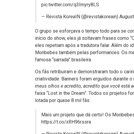
pic.twitter.com/q3Imyry8LS
— Revista KoreaIN (@revistakoreain)
August
O grupo se esforçava o tempo todo para se co
início do show, eles já soltavam frases como “O
eles repetiam após a tradutora falar. Além do 
Monbebes também pelas performances. Os men
famosa “sarrada” brasileira.
Os fãs retribuiram e demonstraram todo o cari
criatividade. Banners foram erguidos durante 
meus olhos e acredito, acredito que você está 
faixa “Lost in the Dream”. Todos os projetos 
lotada por quase 8 mil fãs.
Mais um projeto que dá certo! Os Monbebe
https://t.co/xRH96rssra
— Revista KoreaIN (@revistakoreain)
August