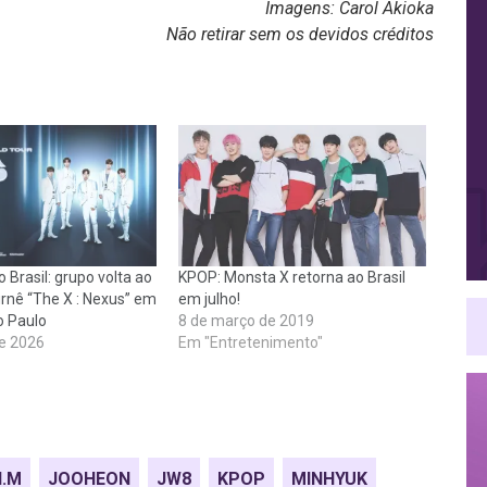
Imagens: Carol Akioka
Não retirar sem os devidos créditos
Brasil: grupo volta ao
KPOP: Monsta X retorna ao Brasil
urnê “The X : Nexus” em
em julho!
o Paulo
8 de março de 2019
e 2026
Em "Entretenimento"
I.M
JOOHEON
JW8
KPOP
MINHYUK