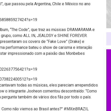
ful”, que passou pela Argentina, Chile e México no ano
784685885927424?s=19
álbum, “The Code”, que traz as músicas DRAMARAMA e
 do grupo, como ALL IN, JEALOSY e SHINE FOREVER.
 apresentaram os covers de “Fake Love” (Drake) e
uma performance bateu o show de carisma e interação
 estar impressionado com a paixão das Monbebes
799022637756421?s=19
788073822400512?s=19
cantavam todas as músicas, eles pareciam arrependidos
show o integrante Jooheon comentou descontraído: “Como
a pergunta também de vários dos fãs por todo o país.
 Como não viemos ao Brasil antes?"
#MXinBRAZIL