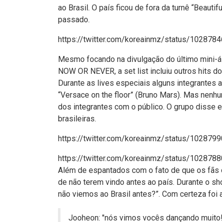
ao Brasil. O país ficou de fora da turnê “Beauti
passado.
https://twitter.com/koreainmz/status/1028
Mesmo focando na divulgação do último mini-
NOW OR NEVER, a set list incluiu outros hits
Durante as lives especiais alguns integrantes
“Versace on the floor” (Bruno Mars). Mas nenh
dos integrantes com o público. O grupo disse
brasileiras.
https://twitter.com/koreainmz/status/1028
https://twitter.com/koreainmz/status/1028
Além de espantados com o fato de que os fãs 
de não terem vindo antes ao país. Durante o 
não viemos ao Brasil antes?”. Com certeza foi 
Jooheon: "nós vimos vocês dançando muito!