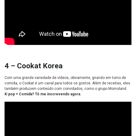
4 – Cookat Korea
Com uma grande variedade de vídeos, obviamente, girando em torno de
comida, o Cookat é um canal para todos os gostos. Além de receitas, eles
também produzem conteúdo com convidados, como o grupo Momoland.
K-pop + Comida? Tô me inscrevendo agora.