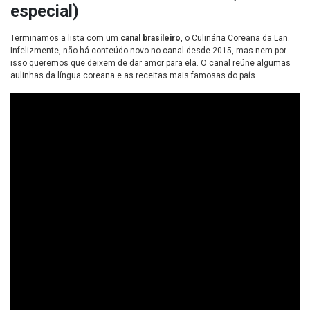
especial)
Terminamos a lista com um
canal brasileiro
, o Culinária Coreana da Lan.
Infelizmente, não há conteúdo novo no canal desde 2015, mas nem por
isso queremos que deixem de dar amor para ela. O canal reúne algumas
aulinhas da língua coreana e as receitas mais famosas do país.