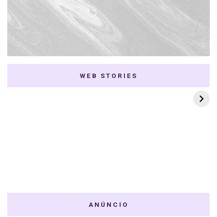
WEB STORIES
7 K-dramas Enemies
Thai Dramas com
to Lovers
First e Khaotung
ANÚNCIO