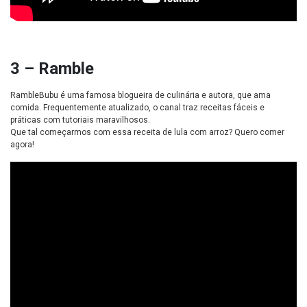
3 – Ramble
RambleBubu é uma famosa blogueira de culinária e autora, que ama
comida. Frequentemente atualizado, o canal traz receitas fáceis e
práticas com tutoriais maravilhosos.
Que tal começarmos com essa receita de lula com arroz? Quero comer
agora!