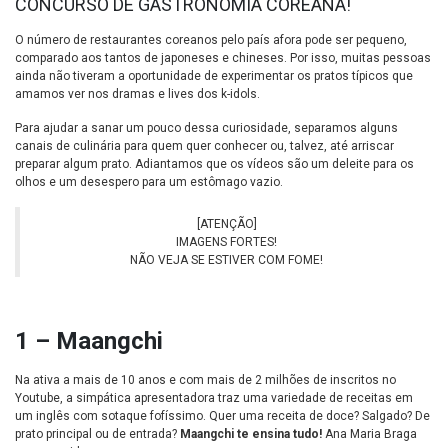
CONCURSO DE GASTRONOMIA COREANA!
O número de restaurantes coreanos pelo país afora pode ser pequeno,
comparado aos tantos de japoneses e chineses. Por isso, muitas pessoas
ainda não tiveram a oportunidade de experimentar os pratos típicos que
amamos ver nos dramas e lives dos k-idols.
Para ajudar a sanar um pouco dessa curiosidade, separamos alguns
canais de culinária para quem quer conhecer ou, talvez, até arriscar
preparar algum prato. Adiantamos que os vídeos são um deleite para os
olhos e um desespero para um estômago vazio.
[ATENÇÃO]
IMAGENS FORTES!
NÃO VEJA SE ESTIVER COM FOME!
1 – Maangchi
Na ativa a mais de 10 anos e com mais de 2 milhões de inscritos no
Youtube, a simpática apresentadora traz uma variedade de receitas em
um inglês com sotaque fofíssimo. Quer uma receita de doce? Salgado? De
prato principal ou de entrada?
Maangchi te ensina tudo!
Ana Maria Braga