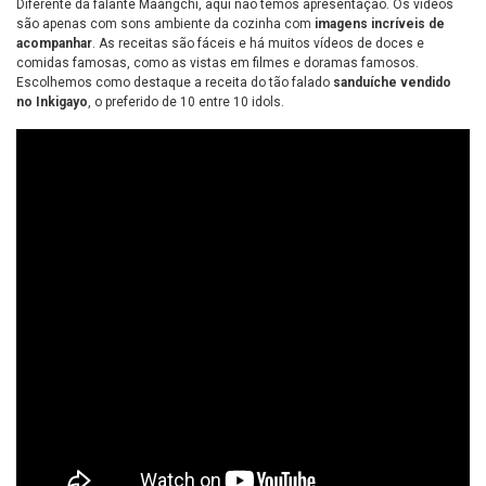
Diferente da falante Maangchi, aqui não temos apresentação. Os vídeos
são apenas com sons ambiente da cozinha com
imagens incríveis de
acompanhar
. As receitas são fáceis e há muitos vídeos de doces e
comidas famosas, como as vistas em filmes e doramas famosos.
Escolhemos como destaque a receita do tão falado
sanduíche vendido
no Inkigayo
, o preferido de 10 entre 10 idols.