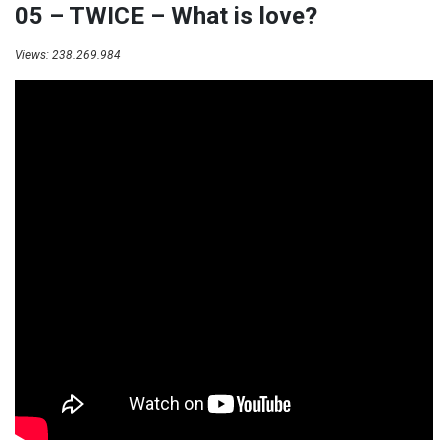
05 – TWICE – What is love?
Views: 238.269.984