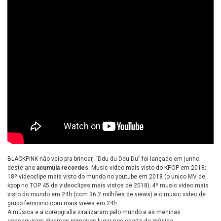
BLACKPINK não veio pra brincar, “Ddu du Ddu Du” foi lançado em junho
deste ano
acumula recordes
: Music video mais visto do KPOP em 2018;
18º videoclipe mais visto do mundo no youtube em 2018 (o único MV de
kpop no TOP 45 de videoclipes mais vistos de 2018); 4º music video mais
visto do mundo em 24h (com 36.2 milhões de views) e o music video de
grupo feminino com mais views em 24h.
A música e a coreografia viralizaram pelo mundo e as meninas