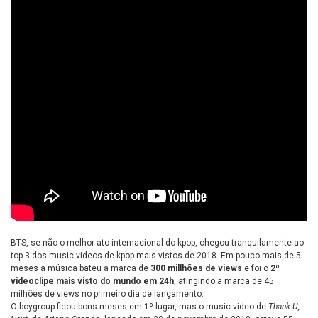
BTS, se não o melhor ato internacional do kpop, chegou tranquilamente ao
top 3 dos music videos de kpop mais vistos de 2018. Em pouco mais de 5
meses a música bateu a marca de
300 millhões de views
e foi o
2º
videoclipe mais visto do mundo em 24h
, atingindo a marca de 45
milhões de views no primeiro dia de lançamento.
O boygroup ficou bons meses em 1º lugar, mas o music video de
Thank U,