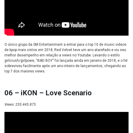
O único grupo da SM Entertainment a entrar para o top 10 de music videos
de kpop mais vistos em 2018, Red Velvet teve um ano atarefado e viu seu
melhor desempenho em relação a views no Youtube. Levando o estilo
girlcrush/girlpowe, “BAD BOY” foi lançada ainda em janeiro de 2018, e o hit
sobreviveu facilmente após um ano inteiro de lançamentos, chegando ao
top 7 dos maiores views.
06 – iKON – Love Scenario
Views: 235.445.875