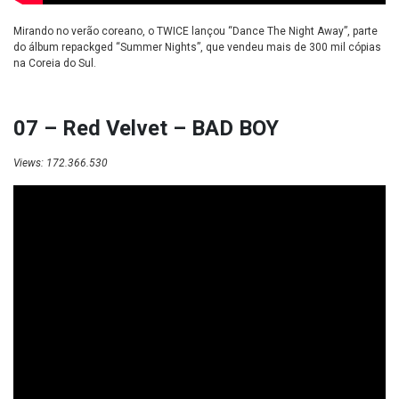
Mirando no verão coreano, o TWICE lançou “Dance The Night Away”, parte
do álbum repackged “Summer Nights”, que vendeu mais de 300 mil cópias
na Coreia do Sul.
07 – Red Velvet – BAD BOY
Views: 172.366.530