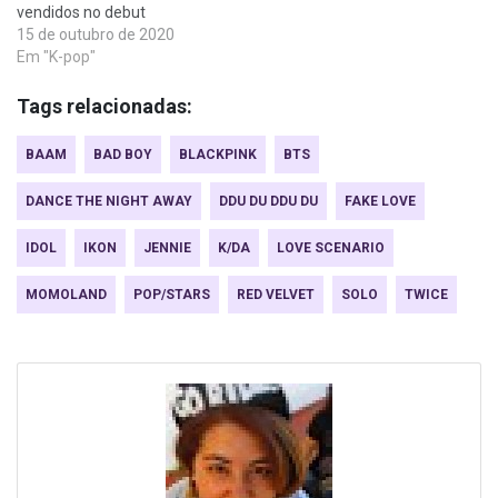
vendidos no debut
15 de outubro de 2020
Em "K-pop"
Tags relacionadas:
BAAM
BAD BOY
BLACKPINK
BTS
DANCE THE NIGHT AWAY
DDU DU DDU DU
FAKE LOVE
IDOL
IKON
JENNIE
K/DA
LOVE SCENARIO
MOMOLAND
POP/STARS
RED VELVET
SOLO
TWICE