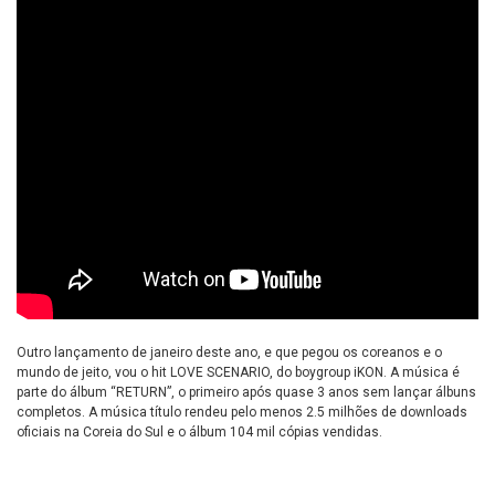
Outro lançamento de janeiro deste ano, e que pegou os coreanos e o
mundo de jeito, vou o hit LOVE SCENARIO, do boygroup iKON. A música é
parte do álbum “RETURN”, o primeiro após quase 3 anos sem lançar álbuns
completos. A música título rendeu pelo menos 2.5 milhões de downloads
oficiais na Coreia do Sul e o álbum 104 mil cópias vendidas.