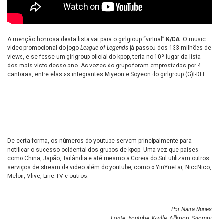
A menção honrosa desta lista vai para o girlgroup “virtual”
K/DA
. O music
video promocional do jogo
League of Legends
já passou dos 133 milhões de
views, e se fosse um girlgroup oficial do kpop, teria no 10º lugar da lista
dos mais visto desse ano. As vozes do grupo foram emprestadas por 4
cantoras, entre elas as integrantes Miyeon e Soyeon do girlgroup (G)I-DLE.
De certa forma, os números do youtube servem principalmente para
notificar o sucesso ocidental dos grupos de kpop. Uma vez que países
como China, Japão, Tailândia e até mesmo a Coreia do Sul utilizam outros
serviços de stream de video além do youtube, como o YinYueTai, NicoNico,
Melon, Vlive, Line.TV e outros.
Por Naira Nunes
Fonte: Youtube, K-ville, Allkpop, Soompi