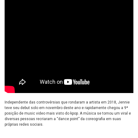
Independente das controvérsias que rondaram a artista em 2018, Jennie
teve seu debut solo em novembro deste ano e rapidamente chegou a 9ª
posição de music video mais visto do kpop. A música se tornou um viral e
diversas pessoas recriaram a “dance point” da coreografia em suas
próprias redes sociais.