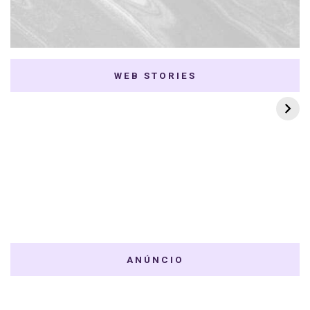
WEB STORIES
7 K-dramas Enemies
Thai Dramas com
to Lovers
First e Khaotung
ANÚNCIO