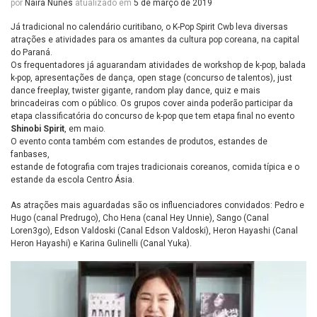
por
Naira Nunes
atualizado em
5 de março de 2019
Já tradicional no calendário curitibano, o K-Pop Spirit Cwb leva diversas
atrações e atividades para os amantes da cultura pop coreana, na capital
do Paraná.
Os frequentadores já aguarandam atividades de workshop de k-pop, balada
k-pop, apresentações de dança, open stage (concurso de talentos), just
dance freeplay, twister gigante, random play dance, quiz e mais
brincadeiras com o público. Os grupos cover ainda poderão participar da
etapa classificatória do concurso de k-pop que tem etapa final no evento
Shinobi Spirit
, em maio.
O evento conta também com estandes de produtos, estandes de
fanbases,
estande de fotografia com trajes tradicionais coreanos, comida típica e o
estande da escola Centro Ásia.
As atrações mais aguardadas são os influenciadores convidados: Pedro e
Hugo (canal Predrugo), Cho Hena (canal Hey Unnie), Sango (Canal
Loren3go), Edson Valdoski (Canal Edson Valdoski), Heron Hayashi (Canal
Heron Hayashi) e Karina Gulinelli (Canal Yuka).