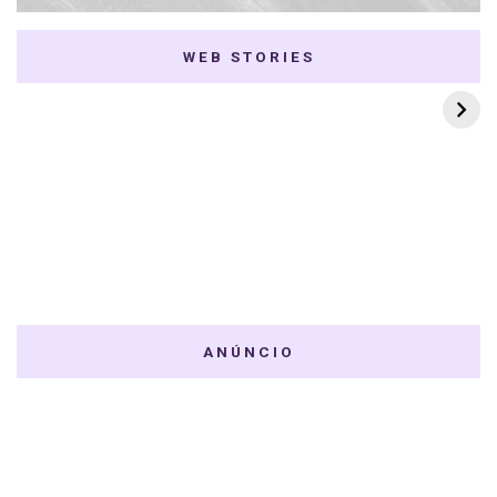
WEB STORIES
7 K-dramas Enemies
Thai Dramas com
to Lovers
First e Khaotung
ANÚNCIO