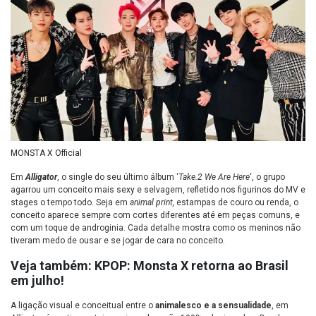
MONSTA X Official
Em
Alligator
, o single do seu último álbum ‘
Take.2 We Are Here
‘, o grupo
agarrou um conceito mais sexy e selvagem, refletido nos figurinos do MV e
stages o tempo todo. Seja em
animal print,
estampas de couro ou renda, o
conceito aparece sempre com cortes diferentes até em peças comuns, e
com um toque de androginia. Cada detalhe mostra como os meninos não
tiveram medo de ousar e se jogar de cara no conceito.
Veja também: KPOP: Monsta X retorna ao Brasil
em julho!
A ligação visual e conceitual entre o
animalesco e a sensualidade
, em