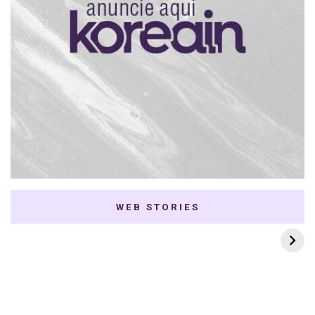
WEB STORIES
7 K-dramas Enemies
Thai Dramas com
to Lovers
First e Khaotung