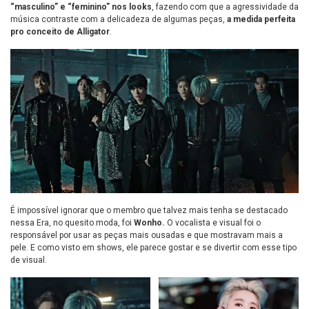
“masculino” e “feminino” nos looks
, fazendo com que a agressividade da
música contraste com a delicadeza de algumas peças,
a medida perfeita
pro conceito de Alligator
.
É impossível ignorar que o membro que talvez mais tenha se destacado
nessa Era, no quesito moda, foi
Wonho.
O vocalista e visual foi o
responsável por usar as peças mais ousadas e que mostravam mais a
pele. E como visto em shows, ele parece gostar e se divertir com esse tipo
de visual.