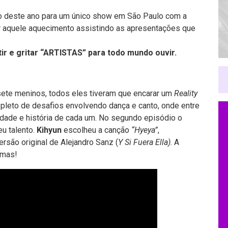
o
deste ano para um único show em São Paulo com a
er aquele aquecimento assistindo as apresentações que
tir e gritar “ARTISTAS” para todo mundo ouvir.
sete meninos, todos eles tiveram que encarar um
Reality
epleto de desafios envolvendo dança e canto, onde entre
idade e história de cada um. No segundo episódio o
u talento.
Kihyun
escolheu a canção
“Hyeya”
,
versão original de Alejandro Sanz (
Y Si Fuera Ella)
. A
imas!