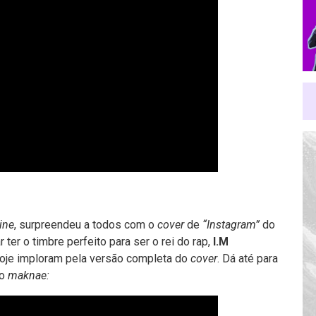
line
, surpreendeu a todos com o
cover
de
“Instagram”
do
ter o timbre perfeito para ser o rei do rap,
I.M
oje imploram pela versão completa do
cover
. Dá até para
do
maknae: