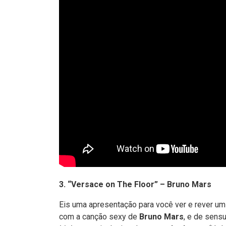
3. “Versace on The Floor” – Bruno Mars
Eis uma apresentação para você ver e rever u
com a canção sexy de
Bruno Mars
, e de sens