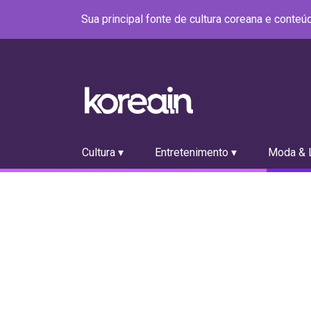
Sua principal fonte de cultura coreana e conte
Cultura ▾
Entretenimento ▾
Moda & L