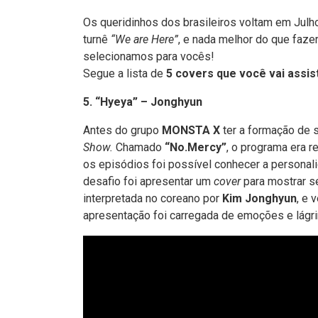
Os queridinhos dos brasileiros
voltam em Julh
turnê
“We are Here”
, e nada melhor do que faz
selecionamos para vocês!
Segue a lista de
5 covers que você vai assis
5. “Hyeya” – Jonghyun
Antes do grupo
MONSTA X
ter a formação de 
Show.
Chamado
“No.Mercy”
, o programa era r
os episódios foi possível conhecer a personal
desafio foi apresentar um
cover
para mostrar se
interpretada no coreano por
Kim Jonghyun
, e 
apresentação foi carregada de emoções e lágr