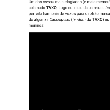
Um dos
covers
mais elogiados (e mais memor
aclamado
TVXQ
. Logo no início da carreira o
bo
perfeita harmonia de vozes para o refrão marc
de algumas
Cassiopeias
(
fandom
do
TVXQ
) as
meninos: