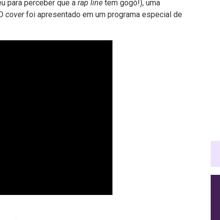
deu para perceber que a
rap line
tem gogó!), uma
 O
cover
foi apresentado em um programa especial de