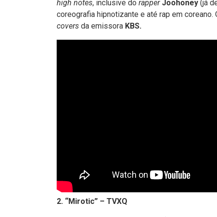
high notes
, inclusive do
rapper
Joohoney
(já 
coreografia hipnotizante e até rap em coreano.
covers
da emissora
KBS.
2. “Mirotic” – TVXQ