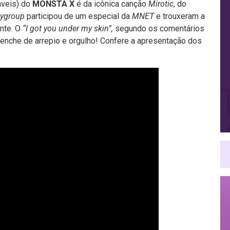
áveis) do
MONSTA X
é da icônica canção
Mirotic
, do
ygroup
participou de um especial da
MNET
e trouxeram a
ante. O
“I got you under my skin”,
segundo os comentários
 enche de arrepio e orgulho! Confere a apresentação dos