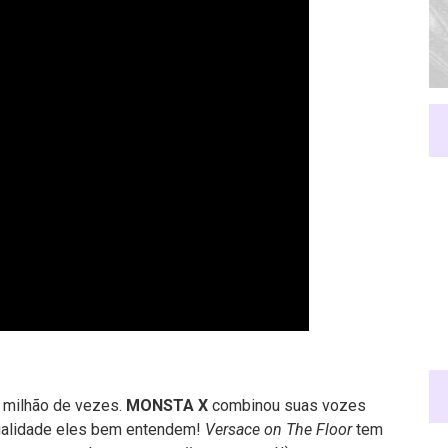
m milhão de vezes.
MONSTA X
combinou suas vozes
ualidade eles bem entendem!
Versace on The Floor
tem