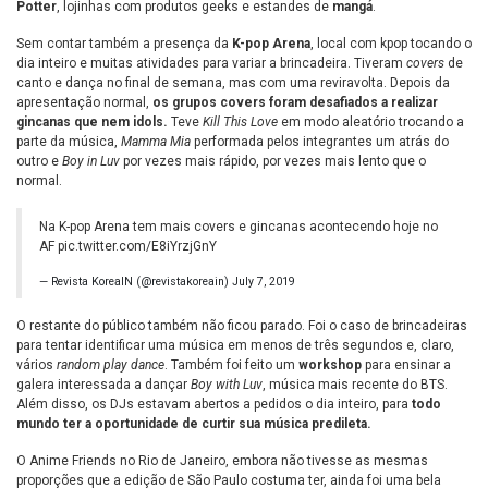
Potter
, lojinhas com produtos geeks e estandes de
mangá
.
Sem contar também a presença da
K-pop Arena
, local com kpop tocando o
dia inteiro e muitas atividades para variar a brincadeira. Tiveram
covers
de
canto e dança no final de semana, mas com uma reviravolta. Depois da
apresentação normal,
os grupos covers foram desafiados a realizar
gincanas que nem idols.
Teve
Kill This Love
em modo aleatório trocando a
parte da música,
Mamma Mia
performada pelos integrantes um atrás do
outro e
Boy in Luv
por vezes mais rápido, por vezes mais lento que o
normal.
Na K-pop Arena tem mais covers e gincanas acontecendo hoje no
AF
pic.twitter.com/E8iYrzjGnY
— Revista KoreaIN (@revistakoreain)
July 7, 2019
O restante do público também não ficou parado. Foi o caso de brincadeiras
para tentar identificar uma música em menos de três segundos e, claro,
vários
random play dance
. Também foi feito um
workshop
para ensinar a
galera interessada a dançar
Boy with Luv
, música mais recente do BTS.
Além disso, os DJs estavam abertos a pedidos o dia inteiro, para
todo
mundo ter a oportunidade de curtir sua música predileta.
O Anime Friends no Rio de Janeiro, embora não tivesse as mesmas
proporções que a edição de São Paulo costuma ter, ainda foi uma bela