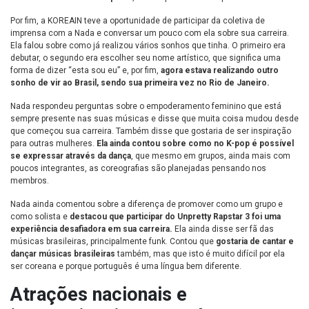
Por fim, a KOREAIN teve a oportunidade de participar da coletiva de
imprensa com a Nada e conversar um pouco com ela sobre sua carreira.
Ela falou sobre como já realizou vários sonhos que tinha. O primeiro era
debutar, o segundo era escolher seu nome artístico, que significa uma
forma de dizer “esta sou eu” e, por fim,
agora estava realizando outro
sonho de vir ao Brasil, sendo sua primeira vez no Rio de Janeiro.
Nada respondeu perguntas sobre o empoderamento feminino que está
sempre presente nas suas músicas e disse que muita coisa mudou desde
que começou sua carreira. Também disse que gostaria de ser inspiração
para outras mulheres.
Ela
ainda contou sobre como no K-pop é possível
se expressar através da dança
, que mesmo em grupos, ainda mais com
poucos integrantes, as coreografias são planejadas pensando nos
membros.
Nada ainda comentou sobre a diferença de promover como um grupo e
como solista e
destacou que participar do Unpretty Rapstar 3 foi uma
experiência desafiadora
em sua carreira
.
Ela ainda disse ser fã das
músicas brasileiras, principalmente funk. Contou que
gostaria de cantar e
dançar músicas brasileiras
também, mas que isto é muito difícil por ela
ser coreana e porque português é uma língua bem diferente.
Atrações nacionais e