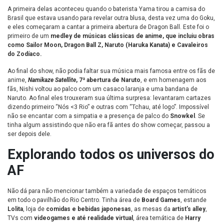
A primeira delas aconteceu quando o baterista Yama tirou a camisa do
Brasil que estava usando para revelar outra blusa, desta vez uma do Goku,
e eles começaram a cantar a primeira abertura de Dragon Ball. Este foi o
primeiro de um
medley de músicas clássicas de anime, que incluiu obras
como Sailor Moon, Dragon Ball Z, Naruto (Haruka Kanata) e Cavaleiros
do Zodíaco.
Ao final do show, não podia faltar sua música mais famosa entre os fãs de
anime,
Namikaze Satellite
, 7ª abertura de Naruto
, e em homenagem aos
fãs, Nishi voltou ao palco com um casaco laranja e uma bandana de
Naruto. Ao final eles trouxeram sua última surpresa: levantaram cartazes
dizendo primeiro “Nós <3 Rio” e outras com “Tchau, até logo”. Impossível
não se encantar com a simpatia e a presença de palco do
Snowkel
. Se
tinha algum assistindo que não era fã antes do show começar, passou a
ser depois dele.
Explorando todos os universos do
AF
Não dá para não mencionar também a variedade de espaços temáticos
em todo o pavilhão do Rio Centro. Tinha área de
Board Games
, estande
Lolita
, loja de
comidas e bebidas japonesas
, as mesas da
artist’s alley
,
TVs com
videogames e até realidade virtual
, área temática de
Harry