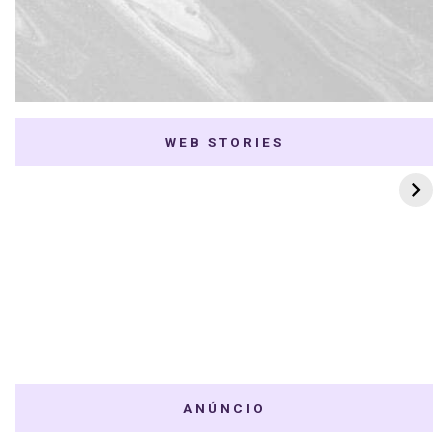
WEB STORIES
7 K-dramas Enemies
Thai Dramas com
to Lovers
First e Khaotung
ANÚNCIO