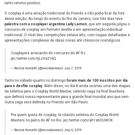
tanto retorno positivo.
O cosplay é uma atração tradicional do Friends e não podia ficar de fora
desta edição. Ao longo do evento do Rio de Janeiro, nos três dias teve
palestra com a cosplayer argentina Lady Lemon
, que em seguida julgou o
concurso de cosplay em formato desfile e em apresentação individual
tradicional. O nível das competições estava alto, com roupas detalhadas e
apresentações complexas de obras novas até clássicos nostálgicos.
Cosplayers arrasando do concurso do AF RJ
pic.twitter.com/tjLzVa21bQ
— Revista KoreaIN (@revistakoreain)
July 7, 2019
Tanto no sábado quanto no domingo
foram mais de 100 inscritos por dia
para o desfile cosplay.
Além disso, no dia 8 ainda ocorreu uma das etapas
da seletiva para o Cosplay World Master, valendo vaga na final brasileira
que definirá nosso representante para a grande final mundial ano que vem.
Outra vaga será definida no Friends em São Paulo.
Pra quem gosta de cosplay, tá rolando seletiva do Cosplay World
Masters no palco do AF no Rio.
pic.twitter.com/ah1sKOUWCK
— Revista KoreaIN (@revistakoreain)
July 6, 2019