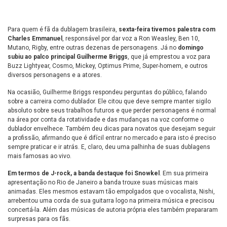
Para quem é fã da dublagem brasileira,
sexta-feira tivemos palestra com
Charles Emmanuel
, responsável por dar voz a Ron Weasley, Ben 10,
Mutano, Rigby, entre outras dezenas de personagens. Já no
domingo
subiu ao palco principal Guilherme Briggs
, que já emprestou a voz para
Buzz Lightyear, Cosmo, Mickey, Optimus Prime, Super-homem, e outros
diversos personagens e a atores.
Na ocasião, Guilherme Briggs respondeu perguntas do público, falando
sobre a carreira como dublador. Ele citou que deve sempre manter sigilo
absoluto sobre seus trabalhos futuros e que perder personagens é normal
na área por conta da rotatividade e das mudanças na voz conforme o
dublador envelhece. Também deu dicas para novatos que desejam seguir
a profissão, afirmando que é difícil entrar no mercado e para isto é preciso
sempre praticar e ir atrás. E, claro, deu uma palhinha de suas dublagens
mais famosas ao vivo.
Em termos de J-rock, a banda destaque foi Snowkel
. Em sua primeira
apresentação no Rio de Janeiro a banda trouxe suas músicas mais
animadas. Eles mesmos estavam tão empolgados que o vocalista, Nishi,
arrebentou uma corda de sua guitarra logo na primeira música e precisou
concertá-la. Além das músicas de autoria própria eles também prepararam
surpresas para os fãs.