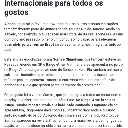
internacionais para todos os
gostos
A Nada por si só já fez um show, mas muitos outros artistas e atrações
também fizeram parte do Anime Friends Tour no Rio de Janeiro. Ainda no
sábado, por exemplo, o AF recebeu mais
idols
, desta vez japonesas. Assim
como no ano passado foi feito um concurso no Japão para
selecionar
duas idols para virem ao Brasil
se apresentar e também registrar tudo por
aqui.
Este ano as escolhidas foram
Sumire Shinohana
, que também esteve no
Ressaca Friends em SP, e
Ringo-Ame
. A primeira a se apresentar no palco
foi Ringo-Ame, dançando ao som de Senbonzakura. Ela também animou o
público ao incentivar que todos dançassem junto com ela durante uma
música popular japonesa. Durante a entrevista ela disse estar feliz de
conhecer o Rio e que gostou particularmente da comida daqui.
Em seguida foi a vez de Sumire, que já empolgou a todos ao entrar com o
cosplay de Saber, personagem da série Fate.
Se Ringo-Ame focou na
dança, Sumire mostrou toda sua habilidade cantando.
Enquanto ela se
apresentava, Ringo-Ame dava todo seu incentivo dançando e pulando
junto no canto do palco. Ao longo das conversas com a idol, foi dito que
Sumire apareceu na revista Shounen Jump, a maior revista de mangás do
Japão, o que ela disse ter sido uma honra e uma surpresa por ter recebido