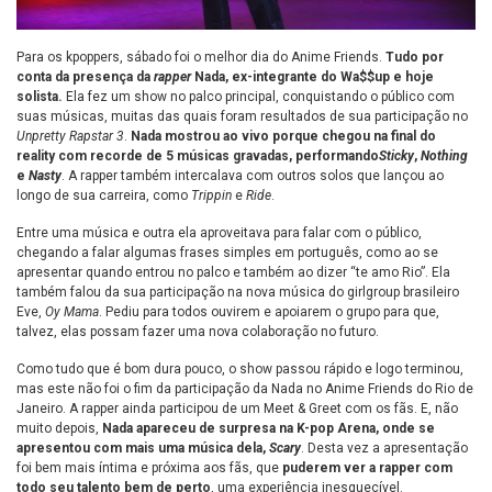
Para os kpoppers, sábado foi o melhor dia do Anime Friends.
Tudo por
conta da presença da
rapper
Nada, ex-integrante do Wa$$up e hoje
solista.
Ela fez um show no palco principal, conquistando o público com
suas músicas, muitas das quais foram resultados de sua participação no
Unpretty Rapstar 3
.
Nada mostrou ao vivo porque chegou na final do
reality com recorde de 5 músicas gravadas, performando
Sticky
,
Nothing
e
Nasty
. A rapper também intercalava com outros solos que lançou ao
longo de sua carreira, como
Trippin
e
Ride
.
Entre uma música e outra ela aproveitava para falar com o público,
chegando a falar algumas frases simples em português, como ao se
apresentar quando entrou no palco e também ao dizer “te amo Rio”. Ela
também falou da sua participação na nova música do girlgroup brasileiro
Eve,
Oy Mama
. Pediu para todos ouvirem e apoiarem o grupo para que,
talvez, elas possam fazer uma nova colaboração no futuro.
Como tudo que é bom dura pouco, o show passou rápido e logo terminou,
mas este não foi o fim da participação da Nada no Anime Friends do Rio de
Janeiro. A rapper ainda participou de um Meet & Greet com os fãs. E, não
muito depois,
Nada apareceu de surpresa na K-pop Arena, onde se
apresentou com mais uma música dela,
Scary
. Desta vez a apresentação
foi bem mais íntima e próxima aos fãs, que
puderem ver a rapper com
todo seu talento bem de perto
, uma experiência inesquecível.