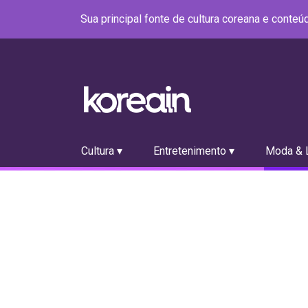
Sua principal fonte de cultura coreana e conte
Cultura ▾
Entretenimento ▾
Moda & L