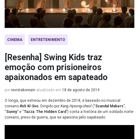
CINEMA
ENTRETENIMENTO
[Resenha] Swing Kids traz
emoção com prisioneiros
apaixonados em sapateado
por
revistakoreain
atualizado em
18 de agosto de 2019
O longa, que estreou em dezembro de 2018, é baseado no musical
coreano
Roh Ki-Soo.
Dirigido por
Kang Hyeong-cheol
(“
Scandal Makers
”,
“
Sunny
” e “
Tazza: The Hidden Card
”) conta a história de um soldado norte-
coreano, preso de guerra, que se apaixona pelo sapateado.