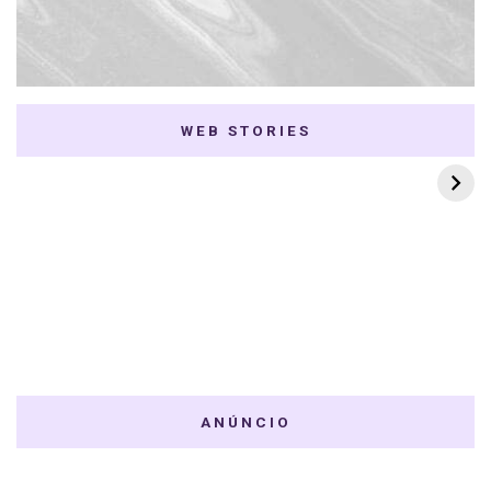
WEB STORIES
7 K-dramas Enemies
Thai Dramas com
to Lovers
First e Khaotung
ANÚNCIO