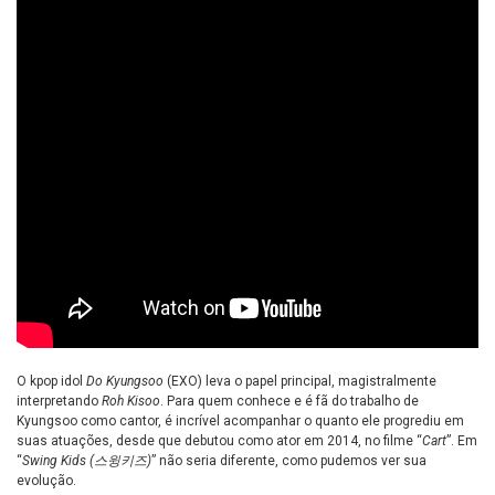
O kpop idol
Do Kyungsoo
(EXO) leva o papel principal, magistralmente
interpretando
Roh Kisoo
. Para quem conhece e é fã do trabalho de
Kyungsoo como cantor, é incrível acompanhar o quanto ele progrediu em
suas atuações, desde que debutou como ator em 2014, no filme “
Cart
”. Em
“
Swing Kids (스윙키즈)
” não seria diferente, como pudemos ver sua
evolução.