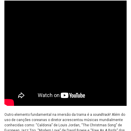
Outro elemento fundamental na imersão da trama é a
soundtrack
! Além do
uso de canções coreanas o diretor acrescentou músicas mundialmente
conhecidas como: “Caldonia” de Louis Jordan, “The Christmas Song” de
European Jazz Trio, “Modern Love” de David Bowie e “Free As A Birds” dos