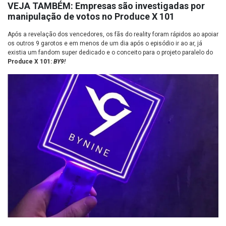
VEJA TAMBÉM:
Empresas são investigadas por
manipulação de votos no Produce X 101
Após a revelação dos vencedores, os fãs do reality foram rápidos ao apoiar
os outros 9 garotos e em menos de um dia após o episódio ir ao ar, já
existia um fandom super dedicado e o conceito para o projeto paralelo do
Produce X 101:
BY9!