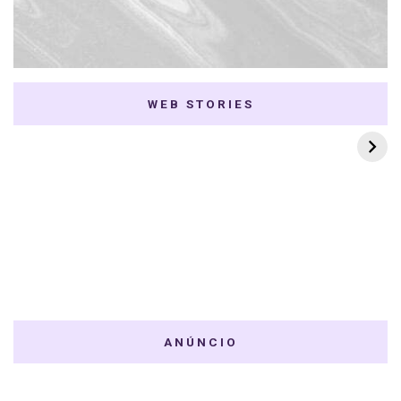
WEB STORIES
7 K-dramas Enemies
Thai Dramas com
to Lovers
First e Khaotung
ANÚNCIO