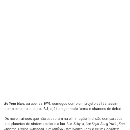
Be Your Nine
, ou apenas
BY9
, começou como um projeto de fãs, assim
como o nosso querido JBJ, e já tem ganhado forma e chances de debut.
Os nove trainees que não passaram na eliminação final são comparados
aos planetas do sistema solar e a lua.
Lee Jinhyuk, Lee Sejin, Song Yuvin, Koo
Jungmo, Hwang Yunseong, Kim Minkyu, Ham Wonjin, Tony
e
Keum Donghyun