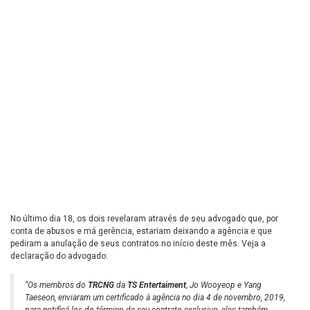
No último dia 18, os dois revelaram através de seu advogado que, por
conta de abusos e má gerência, estariam deixando a agência e que
pediram a anulação de seus contratos no início deste mês. Veja a
declaração do advogado:
“Os membros do
TRCNG
da
TS Entertaiment
, Jo Wooyeop e Yang
Taeseon, enviaram um certificado à agência no dia 4 de novembro, 2019,
para notificá-los do término de seu contrato exclusivo, eles também