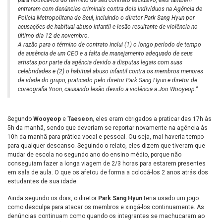
entraram com denúncias criminais contra dois indivíduos na Agência de
Polícia Metropolitana de Seul, incluindo o diretor Park Sang Hyun por
acusações de habitual abuso infantil e lesão resultante de violência no
último dia 12 de novembro.
A razão para o término de contrato inclui (1) o longo período de tempo
de ausência de um CEO e a falta de manejamento adequado de seus
artistas por parte da agência devido a disputas legais com suas
celebridades e (2) o habitual abuso infantil contra os membros menores
de idade do grupo, praticado pelo diretor Park Sang Hyun e diretor de
coreografia Yoon, causando lesão devido a violência a Joo Wooyeop.”
Segundo
Wooyeop
e
Taeseon
, eles eram obrigados a praticar das 17h às
5h da manhã, sendo que deveriam se reportar novamente na agência às
10h da manhã para prática vocal e pessoal. Ou seja, mal haveria tempo
para qualquer descanso. Seguindo o relato, eles dizem que tiveram que
mudar de escola no segundo ano do ensino médio, porque não
conseguiam fazer a longa viagem de 2/3 horas para estarem presentes
em sala de aula. O que os afetou de forma a colocá-los 2 anos atrás dos
estudantes de sua idade.
Ainda segundo os dois, o diretor
Park Sang Hyun
teria usado um jogo
como desculpa para atacar os membros e xingá-los continuamente. As
denúncias continuam como quando os integrantes se machucaram ao