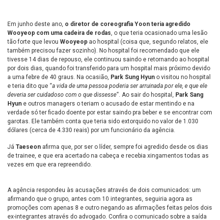
Em junho deste ano,
o diretor de coreografia Yoon teria agredido
Wooyeop com uma cadeira de rodas
, o que teria ocasionado uma lesão
tão forte que levou
Wooyeop
ao hospital (coisa que, segundo relatos, ele
também precisou fazer sozinho). No hospital foi recomendado que ele
tivesse 14 dias de repouso, ele continuou saindo e retornando ao hospital
por dois dias, quando foi transferido para um hospital mais próximo devido
a uma febre de 40 graus. Na ocasião,
Park Sung Hyun
o visitou no hospital
e teria dito que “
a vida de uma pessoa poderia ser arruinada por ele, e que ele
deveria ser cuidadoso com o que dissesse
“. Ao sair do hospital,
Park Sang
Hyun
e outros managers o teriam o acusado de estar mentindo e na
verdade só ter ficado doente por estar saindo pra beber e se encontrar com
garotas. Ele também conta que teria sido extorquido no valor de 1.030
dólares (cerca de 4.330 reais) por um funcionário da agência.
Já
Taeseon
afirma que, por ser o líder, sempre foi agredido desde os dias
de trainee, e que era acertado na cabeça e recebia xingamentos todas as
vezes em que era repreendido.
A agência respondeu às acusações através de dois comunicados: um
afirmando que o grupo, antes com 10 integrantes, seguiria agora as
promoções com apenas 8 e outro negando as afirmações feitas pelos dois
ex-integrantes através do advogado. Confira o comunicado sobre a saída