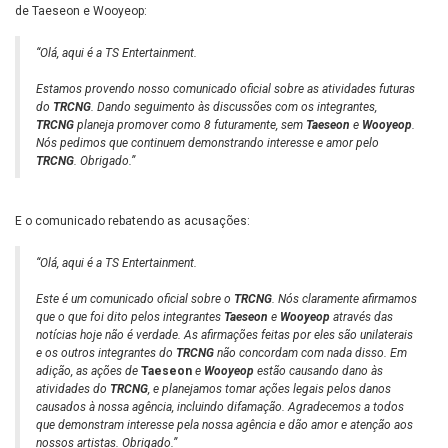
de Taeseon e Wooyeop:
“Olá, aqui é a TS Entertainment.
Estamos provendo nosso comunicado oficial sobre as atividades futuras
do
TRCNG
. Dando seguimento às discussões com os integrantes,
TRCNG
planeja promover como 8 futuramente, sem
Taeseon
e
Wooyeop
.
Nós pedimos que continuem demonstrando interesse e amor pelo
TRCNG
. Obrigado.”
E o comunicado rebatendo as acusações:
“Olá, aqui é a TS Entertainment.
Este é um comunicado oficial sobre o
TRCNG
. Nós claramente afirmamos
que o que foi dito pelos integrantes
Taeseon
e
Wooyeop
através das
notícias hoje não é verdade. As afirmações feitas por eles são unilaterais
e os outros integrantes do
TRCNG
não concordam com nada disso. Em
adição, as ações de
Taeseon
e
Wooyeop
estão causando dano às
atividades do
TRCNG
, e planejamos tomar ações legais pelos danos
causados à nossa agência, incluindo difamação. Agradecemos a todos
que demonstram interesse pela nossa agência e dão amor e atenção aos
nossos artistas. Obrigado.”