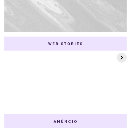
WEB STORIES
7 K-dramas Enemies
Thai Dramas com
to Lovers
First e Khaotung
ANÚNCIO