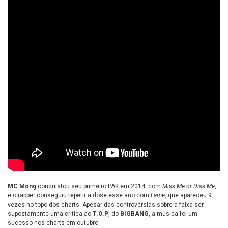
MC Mong
conquistou seu primeiro PAK em 2014, com
Miss Me or Diss Me
,
e o rapper conseguiu repetir a dose esse ano com
Fame
, que apareceu 9
vezes no topo dos charts. Apesar das controvérsias sobre a faixa ser
supostamente uma critica ao
T.O.P
, do
BIGBANG
, a música foi um
sucesso nos charts em outubro.