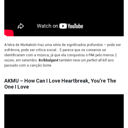
A letra de
Workaholic
traz uma série de significados profundos — pode ser
sofrência, pode ser crítica social… E parece que os coreanos se
identificaram com a música, já que ela conquistou o PAK pelo menos 2
vezes, em setembro.
Bolbbalgan4
também teve um
perfect all kill
ano
passado com a canção
Some
.
AKMU – How Can I Love Heartbreak, You’re The
One I Love