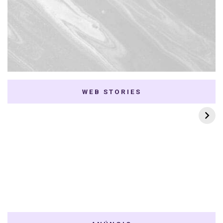
WEB STORIES
7 K-dramas Enemies
Thai Dramas com
to Lovers
First e Khaotung