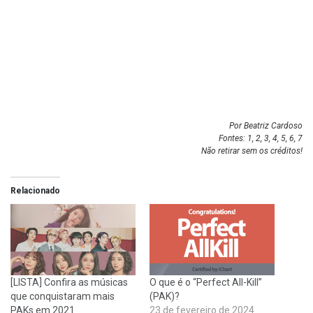
Por Beatriz Cardoso
Fontes:
1
,
2
,
3
,
4
,
5
,
6
,
7
Não retirar sem os créditos!
Relacionado
[LISTA] Confira as músicas
O que é o “Perfect All-Kill”
que conquistaram mais
(PAK)?
PAKs em 2021
23 de fevereiro de 2024