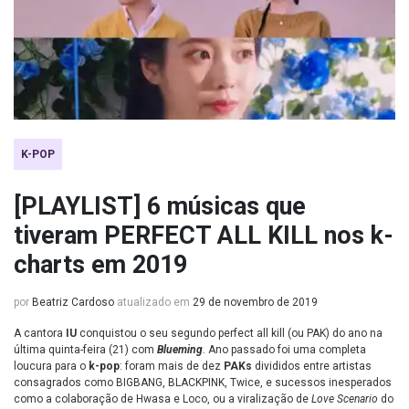
K-POP
[PLAYLIST] 6 músicas que
tiveram PERFECT ALL KILL nos k-
charts em 2019
por
Beatriz Cardoso
atualizado em
29 de novembro de 2019
A cantora
IU
conquistou o seu segundo perfect all kill (ou PAK) do ano na
última quinta-feira (21) com
Blueming
. Ano passado foi uma completa
loucura para o
k-pop
: foram mais de dez
PAKs
divididos entre artistas
consagrados como BIGBANG, BLACKPINK, Twice, e sucessos inesperados
como a colaboração de Hwasa e Loco, ou a viralização de
Love Scenario
do