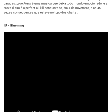
paradas.
Love Poem
é uma música que deixa todo mundo emocionado, e a
prova disso é o perfect all kill conquistado, dia 4 de novembro, e as 45
vezes consequentes que esteve no topo dos charts .
IU – Blueming