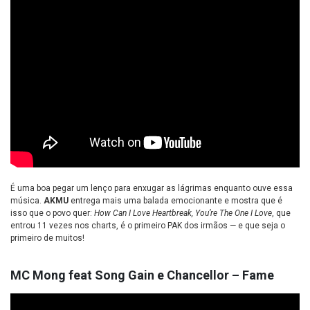
É uma boa pegar um lenço para enxugar as lágrimas enquanto ouve essa
música.
AKMU
entrega mais uma balada emocionante e mostra que é
isso que o povo quer:
How Can I Love Heartbreak, You’re The One I Love
, que
entrou 11 vezes nos charts, é o primeiro PAK dos irmãos — e que seja o
primeiro de muitos!
MC Mong feat Song Gain e Chancellor – Fame