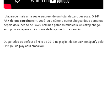
IU
aparece mais uma vez e surpreende um total de zero pessoas. O
14º
PAK de sua carreira
(sim, você leu o número certo) chegou duas semanas
depois do sucesso de
Love Poem
nas paradas musicais.
Blueming
chegou
ao topo após apenas três horas de lançamento da canção.
Ouça todos os perfect all kills de 2019 na playlist da KoreaIN no Spotify pelo
LINK
(ou dê play aqui embaixo).