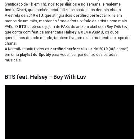
(verificado de 1h em 1h)
, nos tops diários
e no semanal e real-time
Instiz iChart,
que também contabiliza os pontos dos demais charts.
A estrela de 2019 é
IU
, que atingiu dois
certified perfect all kills
em
menos de um mês, mantendo firme e forte o título de artista com mais
PAKs. O
BTS
quebrou o jejum de PAKs do ano em abril com
Boy With Luv
,
que conta com feat da americana
Halsey
.
BOL4
e
AKMU
, os duos
queridinhos de todo mundo, também tiveram o seu momento no topo dos
charts.
A KoreaIN reuniu todos os
certified perfect all kills de 2019
(até agora!)
em uma
playlist do Spotify
para você ficar por dentro das paradas
musicais.
BTS feat. Halsey – Boy With Luv