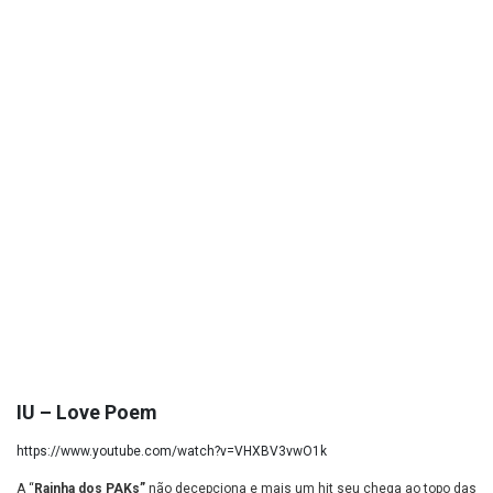
IU – Love Poem
https://www.youtube.com/watch?v=VHXBV3vwO1k
A “
Rainha dos
PAKs”
não decepciona e mais um hit seu chega ao topo das