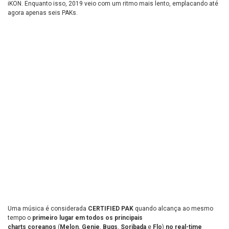
iKON. Enquanto isso, 2019 veio com um ritmo mais lento, emplacando até
agora apenas seis PAKs.
Uma música é considerada
CERTIFIED PAK
quando alcança ao mesmo
tempo o
primeiro lugar em todos os principais
charts coreanos
(
Melon
,
Genie
,
Bugs
,
Soribada
e
Flo
)
no real-time