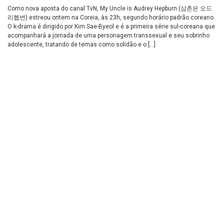
Como nova aposta do canal TvN, My Uncle is Audrey Hepburn (삼촌은 오드
리헵번) estreou ontem na Coreia, às 23h, segundo horário padrão coreano.
O k-drama é dirigido por Kim Sae-Byeol e é a primeira série sul-coreana que
acompanhará a jornada de uma personagem transsexual e seu sobrinho
adolescente, tratando de temas como solidão e o […]