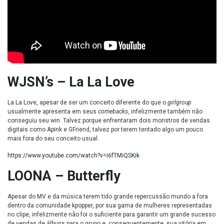
WJSN’s – La La Love
La La Love, apesar de ser um conceito diferente do que o
girlgroup
usualmente apresenta em seus
comebacks
, infelizmente também não
conseguiu seu win. Talvez porque enfrentaram dois monstros de vendas
digitais como Apink e GFriend, talvez por terem tentado algo um pouco
mais fora do seu conceito usual.
https://www.youtube.com/watch?v=i6fTMiQSKik
LOONA – Butterfly
Apesar do MV e da música terem tido grande repercussão mundo a fora
dentro da comunidade kpopper, por sua gama de mulheres representadas
no clipe, infelizmente não foi o suficiente para garantir um grande sucesso
de vendas de álbuns para o grupo e, consequentemente, sua vitória em