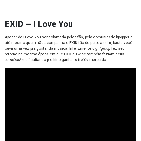
EXID – I Love You
Apesar de I Love You ser aclamada pelos fãs, pela comunidade kpopper e
até mesmo quem não acompanha o EXID tão de perto assim, basta você
ouvir uma vez pra gostar da música. Infelizmente o
girlgroup
fez seu
retorno na mesma época em que EXO e Twice também faziam seus
comebacks
, dificultando pro hino ganhar o troféu merecido.