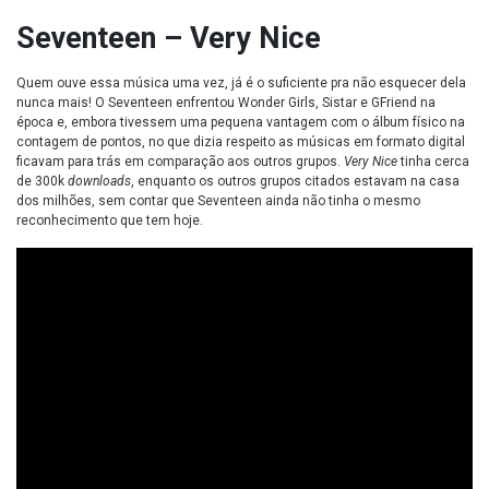
Seventeen – Very Nice
Quem ouve essa música uma vez, já é o suficiente pra não esquecer dela
nunca mais! O Seventeen enfrentou Wonder Girls, Sistar e GFriend na
época e, embora tivessem uma pequena vantagem com o álbum físico na
contagem de pontos, no que dizia respeito as músicas em formato digital
ficavam para trás em comparação aos outros grupos.
Very Nice
tinha cerca
de 300k
downloads
, enquanto os outros grupos citados estavam na casa
dos milhões, sem contar que Seventeen ainda não tinha o mesmo
reconhecimento que tem hoje.