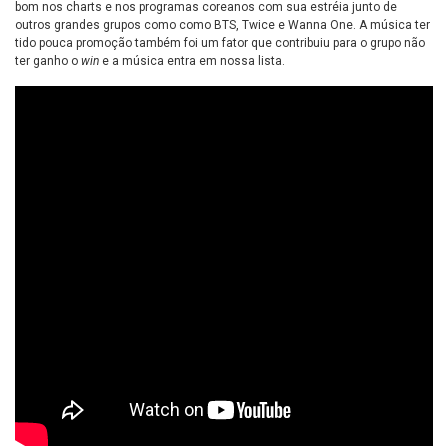
bom nos charts e nos programas coreanos com sua estréia junto de
outros grandes grupos como como BTS, Twice e Wanna One. A música ter
tido pouca promoção também foi um fator que contribuiu para o grupo não
ter ganho o
win
e a música entra em nossa lista.