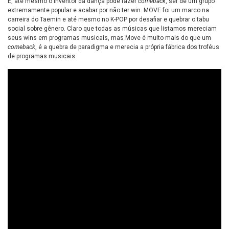
É, até mesmo o inventor da dança pode fazer
comeback
, ser de um grupo
extremamente popular e acabar por não ter win. MOVE foi um marco na
carreira do Taemin e até mesmo no K-POP por desafiar e quebrar o tabu
social sobre gênero. Claro que todas as músicas que listamos mereciam
seus wins em programas musicais, mas Move é muito mais do que um
comeback
, é a quebra de paradigma e merecia a própria fábrica dos troféus
de programas musicais.