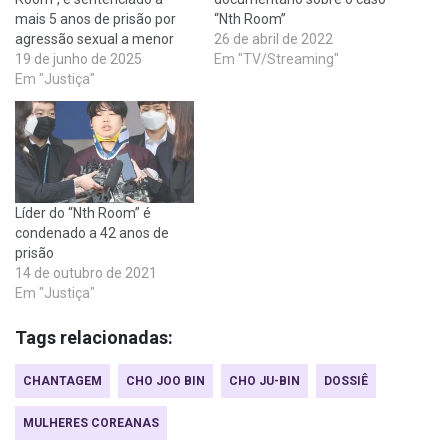
mais 5 anos de prisão por
“Nth Room”
agressão sexual a menor
26 de abril de 2022
19 de junho de 2025
Em "TV/Streaming"
Em "Justiça"
Líder do “Nth Room” é
condenado a 42 anos de
prisão
14 de outubro de 2021
Em "Justiça"
Tags relacionadas:
CHANTAGEM
CHO JOO BIN
CHO JU-BIN
DOSSIÊ
MULHERES COREANAS