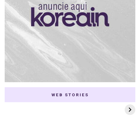
WEB STORIES
7 K-dramas Enemies
Thai Dramas com
to Lovers
First e Khaotung