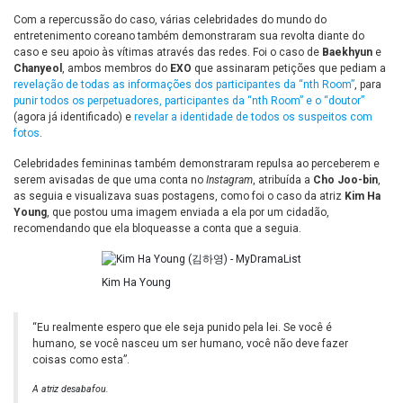
Com a repercussão do caso, várias celebridades do mundo do
entretenimento coreano também demonstraram sua revolta diante do
caso e seu apoio às vítimas através das redes. Foi o caso de
Baekhyun
e
Chanyeol
, ambos membros do
EXO
que assinaram petições que pediam a
revelação de todas as informações dos participantes da “nth Room”
, para
punir todos os perpetuadores, participantes da “nth Room” e o “doutor”
(agora já identificado) e
revelar a identidade de todos os suspeitos com
fotos
.
Celebridades femininas também demonstraram repulsa ao perceberem e
serem avisadas de que uma conta no
Instagram
, atribuída a
Cho Joo-bin
,
as seguia e visualizava suas postagens, como foi o caso da atriz
Kim Ha
Young
, que postou uma imagem enviada a ela por um cidadão,
recomendando que ela bloqueasse a conta que a seguia.
Kim Ha Young
“Eu realmente espero que ele seja punido pela lei. Se você é
humano, se você nasceu um ser humano, você não deve fazer
coisas como esta”.
A atriz desabafou.