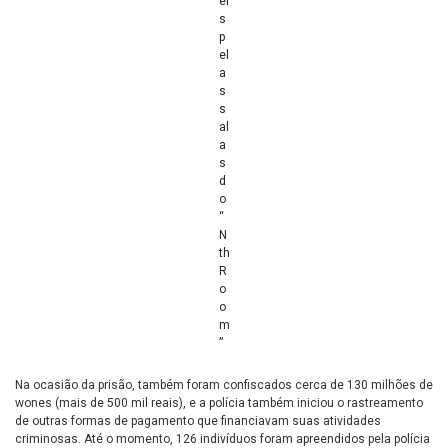
ei
s
p
el
a
s
s
al
a
s
d
o
“
N
th
R
o
o
m
”
Na ocasião da prisão, também foram confiscados cerca de 130 milhões de
wones (mais de 500 mil reais), e a polícia também iniciou o rastreamento
de outras formas de pagamento que financiavam suas atividades
criminosas. Até o momento, 126 indivíduos foram apreendidos pela polícia