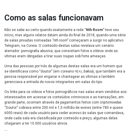
Como as salas funcionavam
Não se sabe ao certo quando exatamente a rede “
Nth Room
” teve seu
início, mas alguns relatos datam ainda do final de 2018, quando uma série
de salas privadas nomeadas
“nth room”
começaram a surgir no aplicativo
Telegram, na Coreia. O conteúdo destas salas revelava um cenário
aterrador: pornografia abusiva,
que consistiam fotos e vídeos onde as
vítimas eram obrigadas a tirar suas roupas sob forte ameaças.
Uma das pessoas por trás de algumas destas salas era um homem que
se identificava como “doutor” (em coreano 박사,
baksa
), que também era a
pessoa responsável por enganar e chantagear as vítimas e também
gerenciava a entrada de novos integrantes em salas do tipo.
Os links para os vídeos e fotos pornográficos nas salas eram vendidos aos
interessados em acessar os conteúdos criminosos e as transações, em
grande parte, ocorriam através de pagamentos feitos com
criptomoedas
.
“Doutor” cobrava entre 200 mil e 1,5 milhão de wones (entre 780 e quase
6000 reais) de cada usuário para ceder acesso às salas que comandava,
onde cada sala era classificada por conteúdo e preço, algumas delas
chegaram a ter 10.000 usuários ativos.