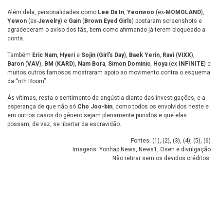
Além dela, personalidades como
Lee Da In
,
Yeonwoo
(ex-
MOMOLAND
),
Yewon
(ex-
Jewelry
) e
Gain
(
Brown Eyed Girls
) postaram screenshots e
agradeceram o aviso dos fãs, bem como afirmando já terem bloqueado a
conta.
Também
Eric Nam
,
Hyeri
e
Sojin
(
Girl’s Day
),
Baek Yerin
,
Ravi
(
VIXX
),
Baron
(
VAV
),
BM
(
KARD
),
Nam Bora
,
Simon Dominic
,
Hoya
(ex-
INFINITE
) e
muitos outros famosos mostraram apoio ao movimento contra o esquema
da “nth Room”
Às vítimas, resta o sentimento de angústia diante das investigações, e a
esperança de que não só
Cho Joo-bin
, como todos os envolvidos neste e
em outros casos do gênero sejam plenamente punidos e que elas
possam, de vez, se libertar da escravidão.
Fontes: (
1
), (
2
), (
3
), (
4
), (
5
), (
6
)
Imagens: Yonhap News, News1, Osen e divulgação
Não retirar sem os devidos créditos.