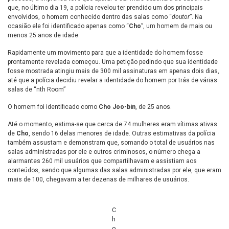
que, no último dia 19, a polícia revelou ter prendido um dos principais
envolvidos, o homem conhecido dentro das salas como “
doutor
”. Na
ocasião ele foi identificado apenas como “
Cho
”, um homem de mais ou
menos 25 anos de idade.
Rapidamente um movimento para que a identidade do homem fosse
prontamente revelada começou. Uma petição pedindo que sua identidade
fosse mostrada atingiu mais de 300 mil assinaturas em apenas dois dias,
até que a polícia decidiu revelar a identidade do homem por trás de várias
salas de “nth Room”
O homem foi identificado como
Cho Joo-bin
, de 25 anos.
Até o momento, estima-se que cerca de 74 mulheres eram vítimas ativas
de
Cho
, sendo 16 delas menores de idade. Outras estimativas da polícia
também assustam e demonstram que, somando o total de usuários nas
salas administradas por ele e outros criminosos, o número chega a
alarmantes 260 mil usuários que compartilhavam e assistiam aos
conteúdos, sendo que algumas das salas administradas por ele, que eram
mais de 100, chegavam a ter dezenas de milhares de usuários.
C
h
o