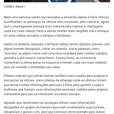
Crédito: News1
Após uma semana sendo escravizadas e enviando vídeos e fotos íntimas
humilhantes, as ameaças às vítimas não cessavam, pelo contrário, agora
que o chantageador possuía mais material para realizar a chantagem,
cada vez mais vídeos, fotos e outras tarefas eram exigidas sob a ameaça
ter seus vídeos enviados a amigos e familiares.
Dentre os pedidos, estavam o de fazer vídeos tendo relações sexuais com
algum homem designado, cortar um mamilo, cravar palavras como
“escrava” ou algum nome com uma faca na própria pele, mutilar a própria
genitália e até mesmo comer fezes. Dessa forma, os criminosos
mantinham a vítima presa no esquema e tinham cada vez mais material
para ser vendido e distribuído nas salas.
Relatos indicam que outras formas também eram usadas para enganar e
escravizar as vítimas, como ofertas de emprego onde as vítimas tinham
que enviar muitas informações pessoais e fotos para garantir a vaga e
mulheres que tiveram suas informações pessoais cedidas pelos próprios
namorados para que se tornassem escravas sexuais.
Aquelas que resistissem às ameaças tinham suas informações
divulgadas em grupos de homens que eram incentivados a procurá-las,
estuprá-las e gravar o ato, para que servisse como exemplo para outras