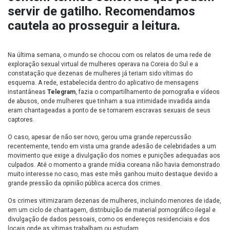
servir de gatilho. Recomendamos
cautela ao prosseguir a leitura.
Na última semana, o mundo se chocou com os relatos de uma rede de
exploração sexual virtual de mulheres operava na Coreia do Sul e a
constatação que dezenas de mulheres já teriam sido vítimas do
esquema. A rede, estabelecida dentro do aplicativo de mensagens
instantâneas
Telegram
, fazia o compartilhamento de pornografia e vídeos
de abusos, onde mulheres que tinham a sua intimidade invadida ainda
eram chantageadas a ponto de se tornarem escravas sexuais de seus
captores.
O caso, apesar de não ser novo, gerou uma grande repercussão
recentemente, tendo em vista uma grande adesão de celebridades a um
movimento que exige a divulgação dos nomes e punições adequadas aos
culpados. Até o momento a grande mídia coreana não havia demonstrado
muito interesse no caso, mas este mês ganhou muito destaque devido a
grande pressão da opinião pública acerca dos crimes.
Os crimes vitimizaram dezenas de mulheres, incluindo menores de idade,
em um ciclo de chantagem, distribuição de material pornográfico ilegal e
divulgação de dados pessoais, como os endereços residenciais e dos
locais onde as vítimas trabalham ou estudam.