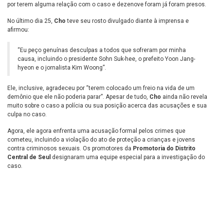
por terem alguma relação com o caso e dezenove foram já foram presos.
No último dia 25,
Cho
teve seu rosto divulgado diante à imprensa e
afirmou:
“Eu peço genuínas desculpas a todos que sofreram por minha
causa, incluindo o presidente Sohn Suk-hee, o prefeito Yoon Jang-
hyeon e o jornalista Kim Woong”.
Ele, inclusive, agradeceu por “terem colocado um freio na vida de um
demônio que ele não poderia parar”. Apesar de tudo,
Cho
ainda não revela
muito sobre o caso a polícia ou sua posição acerca das acusações e sua
culpa no caso.
Agora, ele agora enfrenta uma acusação formal pelos crimes que
cometeu, incluindo a violação do ato de proteção a crianças e jovens
contra criminosos sexuais. Os promotores da
Promotoria do Distrito
Central de Seul
designaram uma equipe especial para a investigação do
caso.