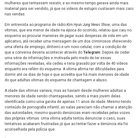
mulheres que tentassem resistir, e ao mesmo tempo gerava ainda mais
material para ser vendido, já que os vídeos de estupro custavam mais caro
nas vendas.
Em entrevista ao programa de rádio
Kim Hyun Jung News Show
, uma das
vítimas, que era menor de idade na época do ocorrido, relatou que caiu no
esquema ao procurar maneiras de pagar suas despesas de vida em um
aplicativo, até receber uma mensagem de um dos criminosos oferecendo
uma oferta de emprego, dinheiro e um novo celular, com a condição de
que a conversa deveria acontecer através do
Telegram
. Depois de ceder
uma série de informações e motivada pelo medo de ter essas
informações reveladas, ela cedeu e teria gravado por volta de 40 vídeos
enquanto era refém do esquema. A vítima afirma ter dificuldades para
dormir até os dias de hoje e que acredita que há mais menores de idade
do que adultas vítimas do esquema de chantagem e abuso.
A idade das vítimas variava, mas as haviam desde mulheres adultas a
menores de idade sendo chantageadas, sendo a mais jovem delas
identificada como uma garota de apenas 11 anos de idade. Mesmo tendo
conteúdo de pornografia infantil, as salas pareciam não chamar a atenção
das autoridades, mesmo quando denúncias eram recebidas pelas vozes
das próprias vítimas. Uma vítima adulta tentou denunciar o caso, suas
tentativas acabaram frustradas já que ao tentar fazer a denúncia ela foi
aconselhada pela polícia que: