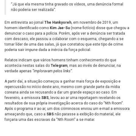
“Já que ela mesma tinha gravado os vídeos, uma denúncia formal
não poderia ser realizada”.
Em entrevista ao jornal
The Hankyoreh
, em novembro de 2019, um
homem identificado como
Kim Jae-Su
(nome fictício) disse que chegou a
denunciar o caso para a polícia. Porém, após ver a denúncia ser tratada
com descaso, ele passou a colaborar com o esquema, chegando a se
tornar líder de uma das salas, já que constatou que este tipo de crime
poderia sair impune dada a inércia da força policial.
Relatos indicam que vários homens tinham conhecimento do que
acontecia nestas salas do
Telegram
, mas ao invés de denunciar, na
verdade apenas
“imploravam pelos links”
.
A partir daí, a situação começou a ganhar mais força de exposição e
repercussão no início deste ano, mesmo com grande parte da mídia
coreana ainda se recusando a dar um grande espaço ao caso. Em
fevereiro, a emissora
SBS
, levou ao ar uma reportagem revelando os
resultados de sua própria investigação acerca do caso do “Nth Room”.
Após o programa ir ao ar, um dos criminosos enviou um e-mail a emissora
ameaçando que, caso a
SBS
não parasse a exibição do material, ele
forçaria uma das escravas da “Nth Room” a se matar.