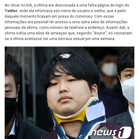
Ao clicar no link, a vítima era direcionada a uma falsa página de login do
Twitter
, onde ela informava seu nome de usuário e senha, que a partir
daquele momento ficavam em posse do criminoso. Com essas
informações era possível ter acesso a uma outra série de informações
pessoais da vítima, como número de telefone e endereço. A partir dali, a
vítima sofria uma série de ameaças que, segundo “doutor”, só cessariam
se a vítima aceitasse ser uma escrava sexual por uma semana.