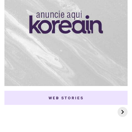
WEB STORIES
7 K-dramas Enemies
Thai Dramas com
to Lovers
First e Khaotung