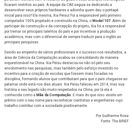
ficaram restritos ao país. A equipe da CAS seguia se dedicando a
desenvolver seus próprios hardwares e adivinha quem deu o pontapé
inicial para isso? Ela mesma, Xia Peisu! Foi a responsável pelo primeiro
computador 100% projetado e construído na China, o
Model 107
. Além de
participar da construção e da concepção do projeto, Xia foi a responsável
por treinar os principais talentos do país e por incentivar a produção
acadêmica, mas com o diferencial de sempre traduzir para o inglês as
principais pesquisas.
Devido ao empenho de vários profissionais e o sucesso nos resultados, a
área de Ciência da Computação acabou se consolidando de maneira
inquestionável na China. Xia Peisu destacou-se não só pelo seu
envolvimento nas pesquisas, mas também pelo esforço investido no
incentivo para a criação de escolas que fossem mais focadas na
disciplina, formando alunos que contribuíram para que o país chegasse ao
patamar onde está nos dias atuais. Xia Peisu faleceu em 2014, mas sua
história e seu legado são muito respeitados na China, por lá ela é
conhecida como a
Mãe da Computação
. E mais do que isso: existe um
prêmio com o seu nome para reconhecer cientistas e engenheiras cujo
trabalho contribui com a sociedade positivamente.
Por Guilherme Rosa
Fonte: The BRIEF