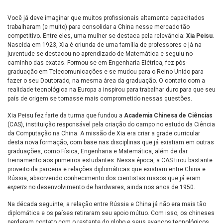
Você já deve imaginar que muitos profissionais altamente capacitados
trabalharam (e muito) para consolidar a China nesse mercado tão
competitivo. Entre eles, uma mulher se destaca pela relevância:
Xia Peisu
.
Nascida em 1923, Xia é oriunda de uma família de professores e já na
juventude se destacou no aprendizado de Matemática e seguiu no
caminho das exatas. Formou-se em Engenharia Elétrica, fez pós-
graduação em Telecomunicações e se mudou para o Reino Unido para
fazer o seu Doutorado, na mesma área da graduação. O contato com a
realidade tecnológica na Europa a inspirou para trabalhar duro para que seu
país de origem se tornasse mais comprometido nessas questões.
Xia Peisu fez farte da turma que fundou a
Academia Chinesa de Ciências
(CAS), instituição responsável pela criação do campo no estudo da Ciência
da Computação na China. A missão de Xia era criar a grade curricular
desta nova formação, com base nas disciplinas que já existiam em outras
graduações, como Física, Engenharia e Matemática, além de dar
treinamento aos primeiros estudantes. Nessa época, a CAS tirou bastante
proveito da parceria e relações diplomáticas que existiam entre China e
Rússia, absorvendo conhecimento dos cientistas russos que já eram
experts
no desenvolvimento de hardwares, ainda nos anos de 1950.
Na década seguinte, a relação entre Rússia e China já não era mais tão
diplomática e os países retiraram seu apoio mútuo. Com isso, os chineses
perderam contato com o restante do globo e seus avanços tecnológicos