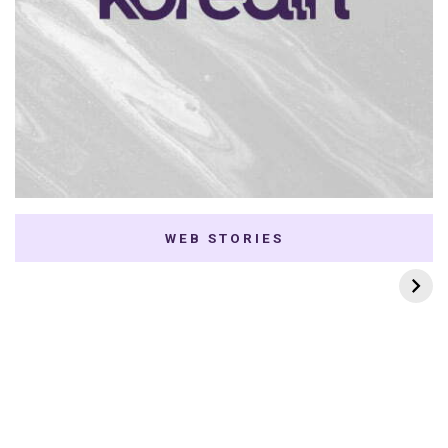
WEB STORIES
7 K-dramas Enemies
Thai Dramas com
to Lovers
First e Khaotung