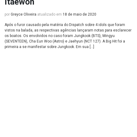
Itaewon
por
Greyce Oliveira
atualizado em
18 de maio de 2020
Após o furor causado pela matéria do Dispatch sobre 4 idols que foram
vistos na balada, as respectivas agências lançaram notas para esclarecer
os boatos. Os envolvidos no caso foram Jungkook (BTS), Mingyu
(SEVENTEEN), Cha Eun Woo (Astro) e Jaehyun (NCT 127). A Big Hit foi a
primeira a se manifestar sobre Jungkook. Em sua […]