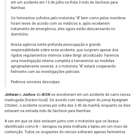
em um acidente em 13 de julho na Rota 3 indo de Sacheon para
Namhae.
Os ferimentos sofridos pelo motorista “A” bem como pelos membros
foram leves de acordo com os médicos e, após receberem
tratamento de emergência, eles agora estão descansando no
dormitório.
Nossa agência sente profunda preocupação e grande
responsabilidade sobre esse acidente, que surgiram apesar dos
rígidos regulamentos internos sobre dirigir alcoolizado. Faremos
uma investigação interna completa e tomaremos as medidas
apropriadamente severas, e o motorista “A” estará cooperando
fielmente com as investigações policiais.
Pedimos sinceras desculpas.
Jinhwan
e
Junhoe
do
iKON
se envolveram em um acidente de carro nessa
madrugada (horário local). De acordo com reportagem do jornal
Kyungnam
Citizens’
, o acidente ocorreu por volta das 3:40 da manhã, enquanto os dois
estavam na estrada indo de Sacheon para Namhae.
A van em que os dois estavam junto com o motorista que os levava -
identificado como A – derrapou na pista molhada e bateu em um muro de
contenção. Todos os ocupantes do veículo sofreram apenas ferimentos