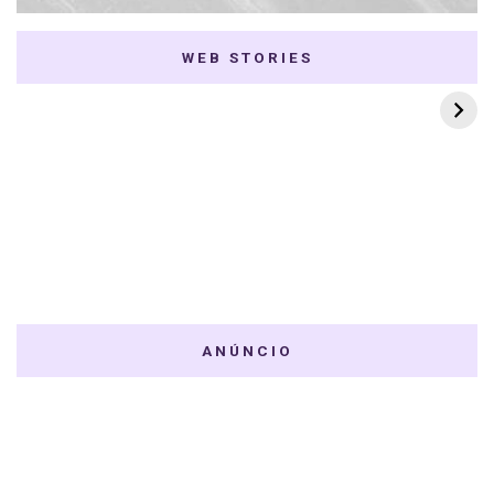
WEB STORIES
7 K-dramas Enemies
Thai Dramas com
to Lovers
First e Khaotung
ANÚNCIO