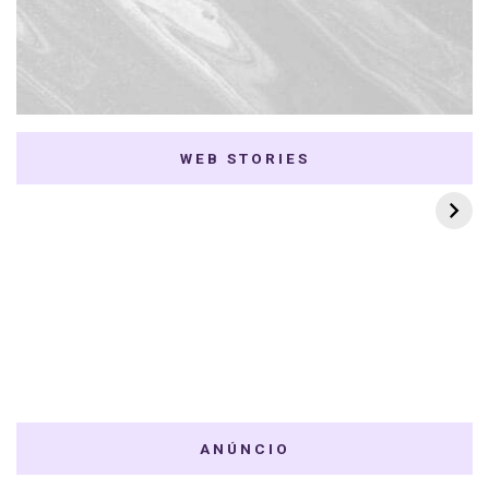
WEB STORIES
7 K-dramas Enemies
Thai Dramas com
to Lovers
First e Khaotung
ANÚNCIO