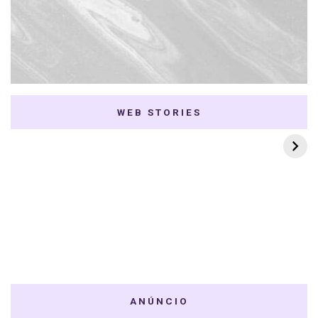
WEB STORIES
7 K-dramas Enemies
Thai Dramas com
to Lovers
First e Khaotung
ANÚNCIO