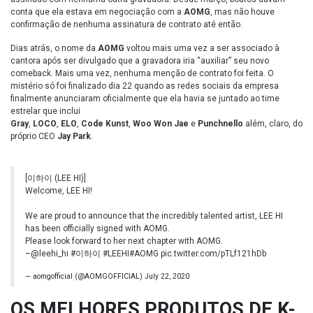
conta que ela estava em negociação com a
AOMG
, mas não houve
confirmação de nenhuma assinatura de contrato até então.
Dias atrás, o nome da
AOMG
voltou mais uma vez a ser associado à
cantora após ser divulgado que a gravadora iria “auxiliar” seu novo
comeback. Mais uma vez, nenhuma menção de contrato foi feita. O
mistério só foi finalizado dia 22 quando as redes sociais da empresa
finalmente anunciaram oficialmente que ela havia se juntado ao time
estrelar que inclui
Gray
,
LOCO
,
ELO
,
Code Kunst
,
Woo Won Jae
e
Punchnello
além, claro, do
próprio CEO
Jay Park
.
[이하이 (LEE HI)]
Welcome, LEE HI!
We are proud to announce that the incredibly talented artist, LEE HI
has been officially signed with AOMG.
Please look forward to her next chapter with AOMG.
–
@leehi_hi
#이하이
#LEEHI
#AOMG
pic.twitter.com/pTLf121hDb
— aomgofficial (@AOMGOFFICIAL)
July 22, 2020
OS MELHORES PRODUTOS DE K-