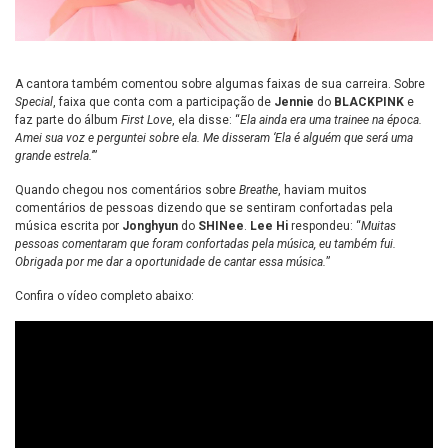
A cantora também comentou sobre algumas faixas de sua carreira. Sobre
Special
, faixa que conta com a participação de
Jennie
do
BLACKPINK
e
faz parte do álbum
First Love
, ela disse: “
Ela ainda era uma trainee na época.
Amei sua voz e perguntei sobre ela. Me disseram ‘Ela é alguém que será uma
grande estrela.’
”
Quando chegou nos comentários sobre
Breathe
, haviam muitos
comentários de pessoas dizendo que se sentiram confortadas pela
música escrita por
Jonghyun
do
SHINee
.
Lee Hi
respondeu: “
Muitas
pessoas comentaram que foram confortadas pela música, eu também fui.
Obrigada por me dar a oportunidade de cantar essa música.
”
Confira o vídeo completo abaixo: