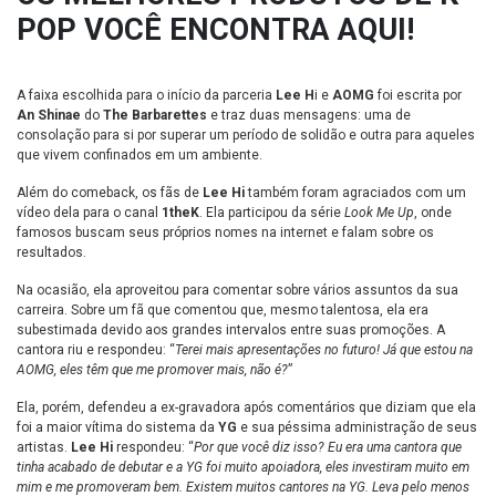
POP VOCÊ ENCONTRA AQUI!
A faixa escolhida para o início da parceria
Lee H
i e
AOMG
foi escrita por
An Shinae
do
The Barbarettes
e traz duas mensagens: uma de
consolação para si por superar um período de solidão e outra para aqueles
que vivem confinados em um ambiente.
Além do comeback, os fãs de
Lee Hi
também foram agraciados com um
vídeo dela para o canal
1theK
. Ela participou da série
Look Me Up
, onde
famosos buscam seus próprios nomes na internet e falam sobre os
resultados.
Na ocasião, ela aproveitou para comentar sobre vários assuntos da sua
carreira. Sobre um fã que comentou que, mesmo talentosa, ela era
subestimada devido aos grandes intervalos entre suas promoções. A
cantora riu e respondeu: “
Terei mais apresentações no futuro! Já que estou na
AOMG, eles têm que me promover mais, não é?
”
Ela, porém, defendeu a ex-gravadora após comentários que diziam que ela
foi a maior vítima do sistema da
YG
e sua péssima administração de seus
artistas.
Lee Hi
respondeu: “
Por que você diz isso? Eu era uma cantora que
tinha acabado de debutar e a YG foi muito apoiadora, eles investiram muito em
mim e me promoveram bem. Existem muitos cantores na YG. Leva pelo menos