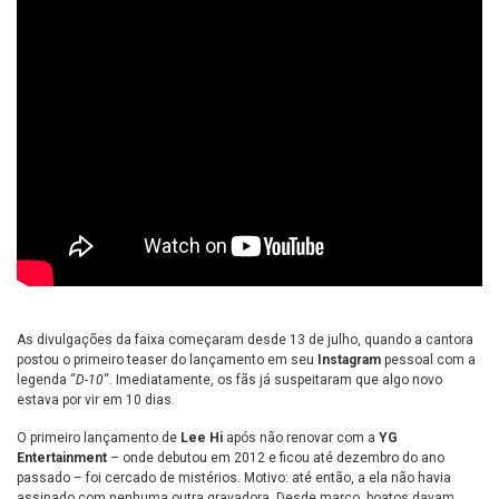
As divulgações da faixa começaram desde 13 de julho, quando a cantora
postou o primeiro teaser do lançamento em seu
Instagram
pessoal com a
legenda “
D-10
“. Imediatamente, os fãs já suspeitaram que algo novo
estava por vir em 10 dias.
O primeiro lançamento de
Lee Hi
após não renovar com a
YG
Entertainment
– onde debutou em 2012 e ficou até dezembro do ano
passado – foi cercado de mistérios. Motivo: até então, a ela não havia
assinado com nenhuma outra gravadora. Desde março, boatos davam