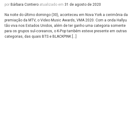
por
Bárbara Contiero
atualizado em
31 de agosto de 2020
Na noite do último domingo (30), aconteceu em Nova York a cerimônia da
premiação da MTV, o Video Music Awards, VMA 2020. Com a onda Hallyu
tão viva nos Estados Unidos, além de ter ganho uma categoria somente
para os grupos sul-coreanos, o K-Pop também esteve presente em outras
categorias, das quais BTS e BLACKPINK […]