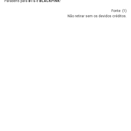
Parabéns para
BTS
e
BLACKPINK
!
Fonte: (
1
)
Não retirar sem os devidos créditos.