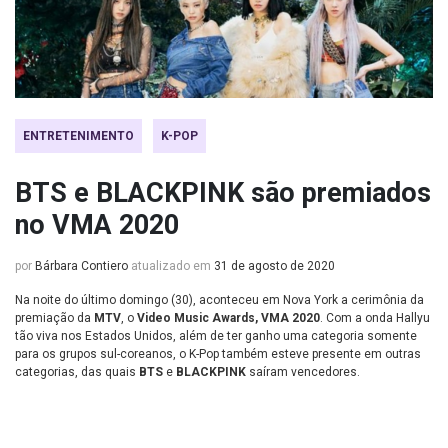
ENTRETENIMENTO
K-POP
BTS e BLACKPINK são premiados
no VMA 2020
por
Bárbara Contiero
atualizado em
31 de agosto de 2020
Na noite do último domingo (30), aconteceu em Nova York a cerimônia da
premiação da
MTV
, o
Video Music Awards, VMA 2020
. Com a onda Hallyu
tão viva nos Estados Unidos, além de ter ganho uma categoria somente
para os grupos sul-coreanos, o K-Pop também esteve presente em outras
categorias, das quais
BTS
e
BLACKPINK
saíram vencedores.