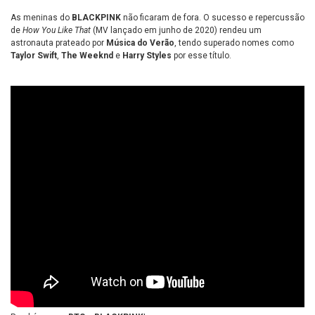
As meninas do
BLACKPINK
não ficaram de fora. O sucesso e repercussão
de
How You Like That
(MV lançado em junho de 2020) rendeu um
astronauta prateado por
Música do Verão
, tendo superado nomes como
Taylor Swift
,
The Weeknd
e
Harry Styles
por esse título.