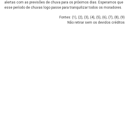
alertas com as previsões de chuva para os próximos dias. Esperamos que
esse período de chuvas logo passe para tranquilizar todos os moradores.
Fontes: (
1
), (
2
), (
3
), (
4
), (
5
), (
6
), (
7
), (
8
), (
9
)
Não retirar sem os devidos créditos