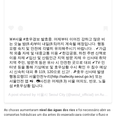
🚨#서울 #호우경보 발효중. 어제부터 이어진 강하고 많은 비
는 오늘 밤(8.4)부터 내일(8.5)까지 계속될 예정입니다. 행동
요령 숙지 및 안전에 각별히 유의해주시기 바랍니다. . ✔가급
적 외출 자제 및 대중교통 이용 ✔한강공원, 하천 주변 산책로
이용 자제 ✔입산 및 산림인근 지역 방문 자제 ※ 산사태 취약
지역 주민, 방문객 등은 유사 시 안전한 곳으로 대피 ✔TV·인
터넷 등을 통해 기상예보 및 호우상황 수시 확인 ※ 침수 예상
시 신속히 대피 후 119, 120으로 신고! . 🔎호우·산사태 발생
행동요령👉🏻 서울안전누리(http://safecity.seoul.go.kr) 또는
서울안전 앱 📲 . 📷사진은 어제(8.3) 서울 여의도, 반포, 노들
섬 #호우상황 입니다.
A post shared by
서울시 Seoul City
(@seoul_official) on
Aug 4, 2020 at 2:25am PDT
As chuvas aumentaram
nível das águas dos rios
e foi necessário abrir as
comportas hidráulicas um dia antes do esperado para controlar o fluxo e