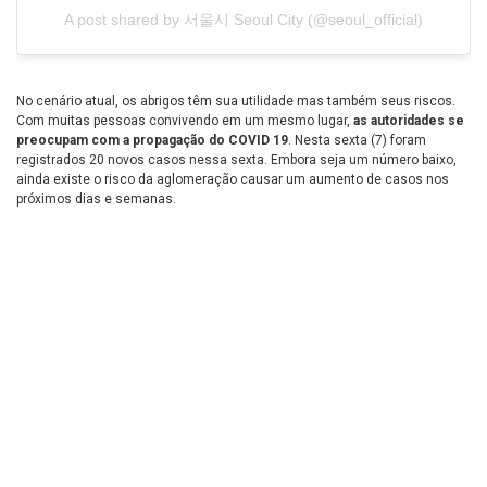
A post shared by 서울시 Seoul City (@seoul_official)
No cenário atual, os abrigos têm sua utilidade mas também seus riscos.
Com muitas pessoas convivendo em um mesmo lugar,
as autoridades se
preocupam com a propagação do COVID 19
. Nesta sexta (7) foram
registrados 20 novos casos nessa sexta. Embora seja um número baixo,
ainda existe o risco da aglomeração causar um aumento de casos nos
próximos dias e semanas.