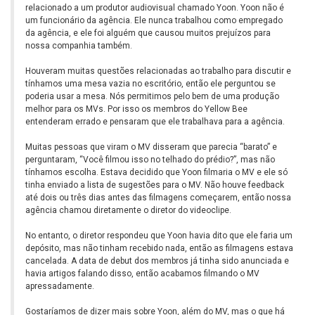
relacionado a um produtor audiovisual chamado Yoon. Yoon não é
um funcionário da agência. Ele nunca trabalhou como empregado
da agência, e ele foi alguém que causou muitos prejuízos para
nossa companhia também.
Houveram muitas questões relacionadas ao trabalho para discutir e
tínhamos uma mesa vazia no escritório, então ele perguntou se
poderia usar a mesa. Nós permitimos pelo bem de uma produção
melhor para os MVs. Por isso os membros do Yellow Bee
entenderam errado e pensaram que ele trabalhava para a agência.
Muitas pessoas que viram o MV disseram que parecia “barato” e
perguntaram, “Você filmou isso no telhado do prédio?”, mas não
tínhamos escolha. Estava decidido que Yoon filmaria o MV e ele só
tinha enviado a lista de sugestões para o MV. Não houve feedback
até dois ou três dias antes das filmagens começarem, então nossa
agência chamou diretamente o diretor do videoclipe.
No entanto, o diretor respondeu que Yoon havia dito que ele faria um
depósito, mas não tinham recebido nada, então as filmagens estava
cancelada. A data de debut dos membros já tinha sido anunciada e
havia artigos falando disso, então acabamos filmando o MV
apressadamente.
Gostaríamos de dizer mais sobre Yoon, além do MV, mas o que há