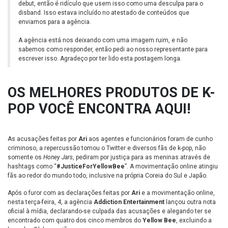
debut, então é ridículo que usem isso como uma desculpa para o
disband. Isso estava incluído no atestado de conteúdos que
enviamos para a agência.
A agência está nos deixando com uma imagem ruim, e não
sabemos como responder, então pedi ao nosso representante para
escrever isso. Agradeço por ter lido esta postagem longa.
OS MELHORES PRODUTOS DE K-
POP VOCÊ ENCONTRA AQUI!
As acusações feitas por
Ari
aos agentes e funcionários foram de cunho
criminoso, a repercussão tomou o Twitter e diversos fãs de k-pop, não
somente os
Honey Jars
, pediram por justiça para as meninas através de
hashtags como “
#JusticeForYellowBee
”. A movimentação online atingiu
fãs ao redor do mundo todo, inclusive na própria Coreia do Sul e Japão.
Após o furor com as declarações feitas por
Ari
e a movimentação online,
nesta terça-feira, 4, a agência
Addiction Entertainment
lançou outra nota
oficial à mídia, declarando-se culpada das acusações e alegando ter se
encontrado com quatro dos cinco membros do
Yellow Bee
, excluindo a