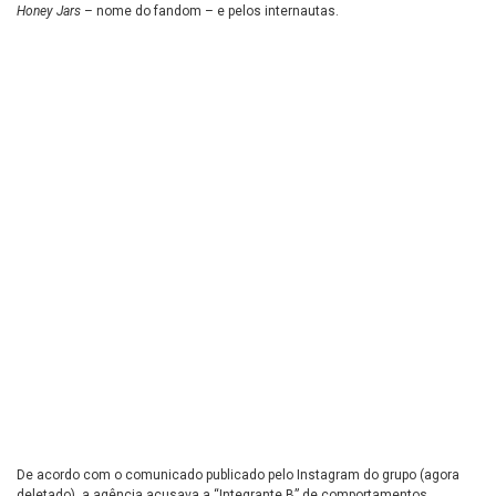
Honey Jars
– nome do fandom – e pelos internautas.
De acordo com o comunicado publicado pelo Instagram do grupo (agora
deletado), a agência acusava a “Integrante B” de comportamentos