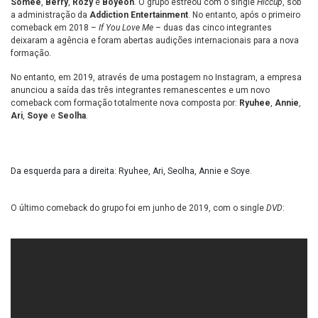
Somee
,
Berry
,
Rozy
e
Boyeon
. O grupo estreou com o single
Hiccup
, sob
a administração da
Addiction Entertainment
. No entanto, após o primeiro
comeback em 2018 –
If You Love Me
– duas das cinco integrantes
deixaram a agência e foram abertas audições internacionais para a nova
formação.
No entanto, em 2019, através de uma postagem no Instagram, a empresa
anunciou a saída das três integrantes remanescentes e um novo
comeback com formação totalmente nova composta por:
Ryuhee
,
Annie
,
Ari
,
Soye
e
Seolha
.
Da esquerda para a direita: Ryuhee, Ari, Seolha, Annie e Soye.
O último comeback do grupo foi em junho de 2019, com o single
DVD
: