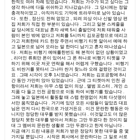
한적도 여러 차례 있었습니다 . 저희는 가수가 되고 싶다는 그
생각 하나에 다들 쉬쉬하고 지나갔습니다 . 그 당시에는 정말
충격적이였고 , 아직까지도 기억에 트라우마로 남아 있습니
다 . 또한 , 정산도 전혀 없었고 , 되려 의상 이나 신발 영상 편
집 저희가 직접 한 부분이 있습니다 . 그리고 일본 스케줄을
갈 당시에도 대표님 혼자 새벽 5시 출발인데 저희 태워줄 사
람이 본인 밖에 없다고 저희를 5시까지 김포공항으로 데리고
가고 저희한테 카드 한장 주면서 비행기 티켓 알아서 예매 하
고 일본으로 넘어 오라는 말 한마디 남기고 혼자 떠나셨습니
다 . 저희는 비행기 예매를한번도 해 본적이 없던 상황이였고
, 리더인 류희만 폰이 있어서 그 폰 하나로 비행기 티켓을 구
하기 위해 이곳 저곳 연락을 해서 어렵게 구했습니다 . 비행기
도 비싼거를 못타서 그나마 싼거 찾느라 오래 걸렸던 것이고
요 . 그때 시각이 오후 1시였습니다 . 저희는 김포공항에 8시
간 동안 가만히 앉아 있었습니다 . 근데 그 티켓마저 인천 공
항이라서 저희는 아무 스텝 없이 의상 , 앨범 포스터 , 개인 소
지품 다 들고 인천 공항으로 이동 하여 비행기를 탔습니다 .
그래 놓고 일본에서 활동할 때 스텝 한명없이 저희 다섯명이
서만 움직였습니다 . 거기에 있던 모든 사람들이 알았죠 대표
님은 먼저 다시 한국으로 가셨거든요 . 이건 문란한 행동은 아
니지만 정당한 대우를 받지 못했습니다 . 이것말고도 더 많은
정당치 못한 대우를 받아서 저희는 그만 두겠다 한 것이지 절
대 그 멤버의 문란한 생활로 그만 두겠다고 한게 아닙니다 .
지금 얘기 드린 내용은 저희가 받은 정당치 못한 대우들 중 몇
가지일 뿐입니다 . 시작은 회사에서 문란하다는 그 일로 서로