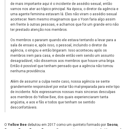
de mais importante aqui é o incidente de assédio sexual, então
vamos nos ater ao tópico principal. Na época, o diretor da agência e
uma agente feminina estavam lá. Eles não viram o assédio sexual
acontecer. Nem mesmo imaginamos que o Yoon faria algo assim
em frente à outras pessoas, e achamos que foi um grande erro não
ter prestado atenção nos membros.
Os membros o pararam quando ele estava tentando a levar para a
sala de ensaio e, após isso, o pessoal, incluindo o diretor da
agência, o xingou e então brigaram. Isso aconteceu após os
membros irem para casa, e desde então vem sendo um assunto
desagradável, não dissemos aos membros que houve uma briga.
Então é possível que tenham pensado que a agência não tomou
nenhuma providência.
Além de assumir a culpa neste caso, nossa agência se sente
grandemente responsável por estar tão mal-preparada para este tipo
de incidente. Nós expressamos nossas mais sinceras desculpas
aos membros do Yellow Bee, dos quais experienciaram tanta
angústia, e aos e fãs e todos que tenham se sentido
desconfortáveis.
O
Yellow Bee
debutou em 2017 como um quinteto formado por
Seona
,