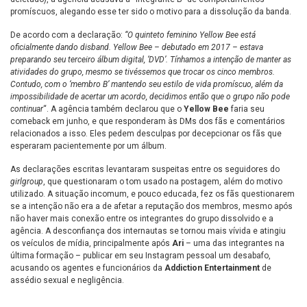
promíscuos, alegando esse ter sido o motivo para a dissolução da banda.
De acordo com a declaração:
“O quinteto feminino Yellow Bee está
oficialmente dando disband.
Yellow Bee – debutado em 2017 – estava
preparando seu terceiro álbum digital, ‘DVD’. Tínhamos a intenção de manter as
atividades do grupo, mesmo se tivéssemos que trocar os cinco membros.
Contudo, com o ‘membro B’ mantendo seu estilo de vida promíscuo, além da
impossibilidade de acertar um acordo, decidimos então que o grupo não pode
continuar
“. A agência também declarou que o
Yellow Bee
faria seu
comeback em junho, e que responderam às DMs dos fãs e comentários
relacionados a isso. Eles pedem desculpas por decepcionar os fãs que
esperaram pacientemente por um álbum.
As declarações escritas levantaram suspeitas entre os seguidores do
girlgroup
, que questionaram o tom usado na postagem, além do motivo
utilizado. A situação incomum, e pouco educada, fez os fãs questionarem
se a intenção não era a de afetar a reputação dos membros, mesmo após
não haver mais conexão entre os integrantes do grupo dissolvido e a
agência. A desconfiança dos internautas se tornou mais vívida e atingiu
os veículos de mídia, principalmente após
Ari
– uma das integrantes na
última formação – publicar em seu Instagram pessoal um desabafo,
acusando os agentes e funcionários da
Addiction Entertainment
de
assédio sexual e negligência.