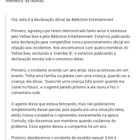
‘membro B’ da reunião.
Olá, esta é a declaração oficial da Addiction Entertainment.
Primeiro, agradeço por terem demonstrado tanto amor e interesse
pelo Yellow Bee e pela Addiction Entertainment. Estamos publicando
esta declaração para compartilhar nosso posicionamento oficial em
relação aos incidentes. Nos encontramos com quatro membros do
Yellow Bee, excluindo a ‘member B’, e estamos publicando a
declaração escrita sob o consenso delas.
Primeiro, o incidente ocorrido um ano atrás. Isso aconteceu em um
evento. Tinha uma família na plateia com uma criança, quando viu a
criança, ela disse, ‘Quero ter uma criança fofa assim quando me
casar no futuro’, e o agente parado próximo a ela ouviu e fez o
comentário rude.
O agente disse que estava brincando, mas não poderíamos
simplesmente deixar passar, pois aquela era uma situação séria,
então nossa companhia o repreendeu severamente na época.
Contudo, não dissemos aos membros quando cuidamos do
problema. Esse agente deixou a companhia há um ano.
Próximo, abordaremos o incidente de assédio sexual. Este é