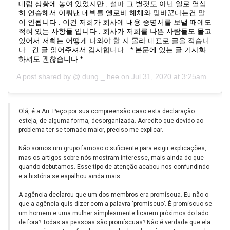
대립 상황에 놓여 있었지만 , 설마 그 별것도 아닌 일로 열심
히 연습해서 이뤄낸 데뷔를 옐로비 해체와 맞바꾼다는건 말
이 안됩니다 . 이건 저희가 회사에 내용 증명서를 보낼 때에도
적혀 있는 사항들 입니다 . 회사가 저희를 나쁜 사람들도 몰고
있어서 저희는 어떻게 나와야 할 지 몰라 대표로 글을 적습니
다 . 긴 글 읽어주셔서 감사합니다 . * 본문에 있는 글 기사화
하셔도 괜찮습니다 *
A post shared by @
dung._.hee
on
Jul 31, 2020 at 3:25am PDT
Olá, é a Ari. Peço por sua compreensão caso esta declaração
esteja, de alguma forma, desorganizada. Acredito que devido ao
problema ter se
tornado maior, preciso me explicar.
Não somos um grupo famoso o suficiente para exigir explicações,
mas os artigos sobre nós mostram interesse, mais ainda do que
quando debutamos. Esse tipo de atenção acabou nos confundindo
e a história se espalhou ainda mais.
A agência declarou que um dos membros era promíscua. Eu não o
que a agência quis dizer com a palavra ‘promíscuo’. É promíscuo se
um homem e uma mulher simplesmente ficarem próximos do lado
de fora? Todas as pessoas são promíscuas? Não é verdade que ela