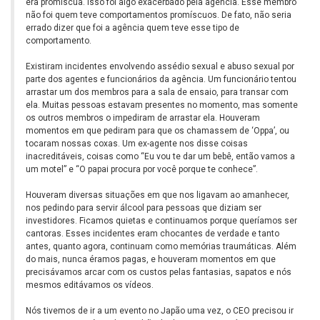
era promíscua. Isso foi algo exacerbado pela agência. Esse membro
não foi quem teve comportamentos promíscuos. De fato, não seria
errado dizer que foi a agência quem teve esse tipo de
comportamento.
Existiram incidentes envolvendo assédio sexual e abuso sexual por
parte dos agentes e funcionários da agência. Um funcionário tentou
arrastar um dos membros para a sala de ensaio, para transar com
ela. Muitas pessoas estavam presentes no momento, mas somente
os outros membros o impediram de arrastar ela. Houveram
momentos em que pediram para que os chamassem de ‘Oppa’, ou
tocaram nossas coxas. Um ex-agente nos disse coisas
inacreditáveis, coisas como “Eu vou te dar um bebê, então vamos a
um motel” e “O papai procura por você porque te conhece”.
Houveram diversas situações em que nos ligavam ao amanhecer,
nos pedindo para servir álcool para pessoas que diziam ser
investidores. Ficamos quietas e continuamos porque queríamos ser
cantoras. Esses incidentes eram chocantes de verdade e tanto
antes, quanto agora, continuam como memórias traumáticas. Além
do mais, nunca éramos pagas, e houveram momentos em que
precisávamos arcar com os custos pelas fantasias, sapatos e nós
mesmos editávamos os vídeos.
Nós tivemos de ir a um evento no Japão uma vez, o CEO precisou ir