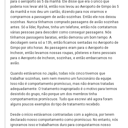
para o aeroporto às 5 da manhã. Ele disse que era o único que
poderia nos levar até lá, então nos levou ao Aeroporto de Gimpo às 5
da manhã e nos deu um cartão, dizendo para nos virarmos e
comprarmos a passagem de avião sozinhas. Então ele nos deixou
sozinhas. Nunca tínhamos comprado passagens de avião sozinhas
antes. Só a líder, Ryuhee, tinha um telefone, então nós contatamos
várias pessoas para descobrir como conseguir passagens. Nós
tínhamos passagens baratas, então demorou um bom tempo. A
decolagem seria só a 13h, então ficamos sentadas no Aeroporto de
Gimpo por oito horas. As passagens eram para o Aeroporto de
Incheon, então levamos nossas roupas, pôsteres e itens pessoais
para o Aeroporto de Incheon, sozinhas, e então embarcamos no
avião.
Quando estávamos no Japão, todas nós cinco tivemos que
trabalhar sozinhas, sem nem mesmo um funcionário da equipe.
Isso não é comportamento promíscuo, mas não éramos tratadas
adequadamente. O tratamento inapropriado é o motivo para termos
desistido do grupo, não porque um dos membros tinha
comportamentos promíscuos. Tudo que escrevi até agora foram
alguns poucos exemplos do tipo de tratamento recebido.
Desde o início estávamos contrariadas com a agência, por terem
declarado nosso comportamento como promíscuo. No entanto, nós
ignoramos isso e trabalhamos duro para conquistarmos nosso