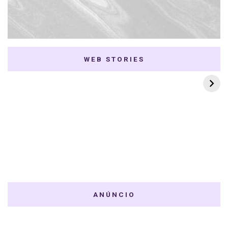
WEB STORIES
7 K-dramas Enemies
Thai Dramas com
to Lovers
First e Khaotung
ANÚNCIO