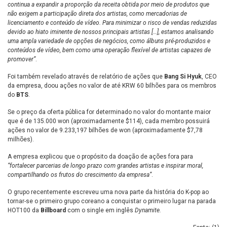
continua a expandir a proporção da receita obtida por meio de produtos que
não exigem a participação direta dos artistas, como mercadorias de
licenciamento e conteúdo de vídeo. Para minimizar o risco de vendas reduzidas
devido ao hiato iminente de nossos principais artistas […], estamos analisando
uma ampla variedade de opções de negócios, como álbuns pré-produzidos e
conteúdos de vídeo, bem como uma operação flexível de artistas capazes de
promover”
.
Foi também revelado através de relatório de ações que
Bang Si Hyuk
, CEO
da empresa, doou ações no valor de até KRW 60 bilhões para os membros
do
BTS
.
Se o preço da oferta pública for determinado no valor do montante maior
que é de 135.000 won (aproximadamente $114), cada membro possuirá
ações no valor de 9.233,197 bilhões de won (aproximadamente $7,78
milhões).
A empresa explicou que o propósito da doação de ações fora para
“fortalecer parcerias de longo prazo com grandes artistas e inspirar moral,
compartilhando os frutos do crescimento da empresa”
.
O grupo recentemente escreveu uma nova parte da história do K-pop ao
tornar-se o primeiro grupo coreano a conquistar o primeiro lugar na parada
HOT100 da
Billboard
com o single em inglês
Dynamite.