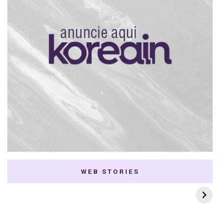
WEB STORIES
7 K-dramas Enemies
Thai Dramas com
to Lovers
First e Khaotung