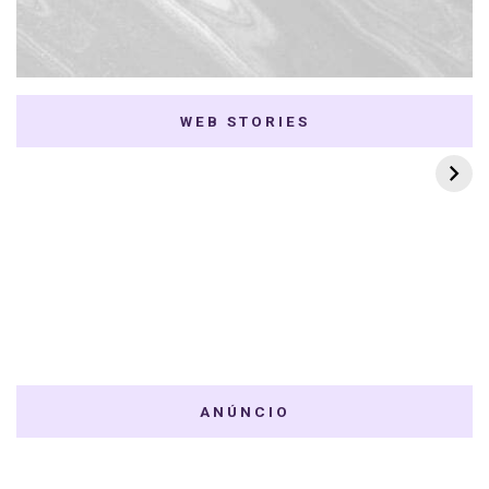
WEB STORIES
7 K-dramas Enemies
Thai Dramas com
to Lovers
First e Khaotung
ANÚNCIO