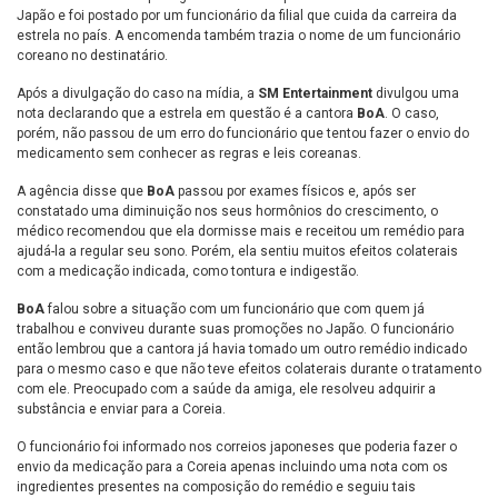
Japão e foi postado por um funcionário da filial que cuida da carreira da
estrela no país. A encomenda também trazia o nome de um funcionário
coreano no destinatário.
Após a divulgação do caso na mídia, a
SM Entertainment
divulgou uma
nota declarando que a estrela em questão é a cantora
BoA
. O caso,
porém, não passou de um erro do funcionário que tentou fazer o envio do
medicamento sem conhecer as regras e leis coreanas.
A agência disse que
BoA
passou por exames físicos e, após ser
constatado uma diminuição nos seus hormônios do crescimento, o
médico recomendou que ela dormisse mais e receitou um remédio para
ajudá-la a regular seu sono. Porém, ela sentiu muitos efeitos colaterais
com a medicação indicada, como tontura e indigestão.
BoA
falou sobre a situação com um funcionário que com quem já
trabalhou e conviveu durante suas promoções no Japão. O funcionário
então lembrou que a cantora já havia tomado um outro remédio indicado
para o mesmo caso e que não teve efeitos colaterais durante o tratamento
com ele. Preocupado com a saúde da amiga, ele resolveu adquirir a
substância e enviar para a Coreia.
O funcionário foi informado nos correios japoneses que poderia fazer o
envio da medicação para a Coreia apenas incluindo uma nota com os
ingredientes presentes na composição do remédio e seguiu tais