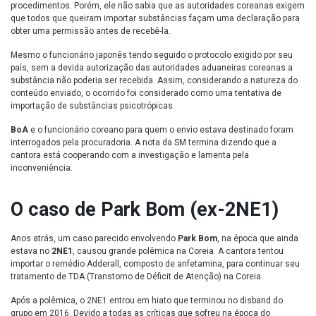
procedimentos. Porém, ele não sabia que as autoridades coreanas exigem
que todos que queiram importar substâncias façam uma declaração para
obter uma permissão antes de recebê-la.
Mesmo o funcionário japonês tendo seguido o protocolo exigido por seu
país, sem a devida autorização das autoridades aduaneiras coreanas a
substância não poderia ser recebida. Assim, considerando a natureza do
conteúdo enviado, o ocorrido foi considerado como uma tentativa de
importação de substâncias psicotrópicas.
BoA
e o funcionário coreano para quem o envio estava destinado foram
interrogados pela procuradoria. A nota da SM termina dizendo que a
cantora está cooperando com a investigação e lamenta pela
inconveniência.
O caso de Park Bom (ex-2NE1)
Anos atrás, um caso parecido envolvendo
Park Bom
, na época que ainda
estava no
2NE1
, causou grande polêmica na Coreia. A cantora tentou
importar o remédio Adderall, composto de anfetamina, para continuar seu
tratamento de TDA (Transtorno de Déficit de Atenção) na Coreia.
Após a polêmica, o 2NE1 entrou em hiato que terminou no disband do
grupo em 2016. Devido a todas as críticas que sofreu na época do