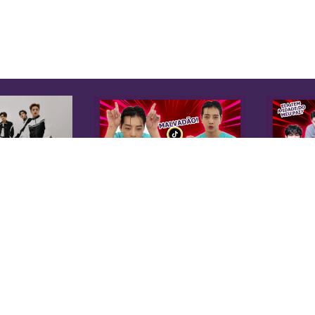
K
Sobre Nós
Equipe
A 
Anuncie na KoreaIN
es
Midia Kit
20
Trabalhe Conosco
co
Contato