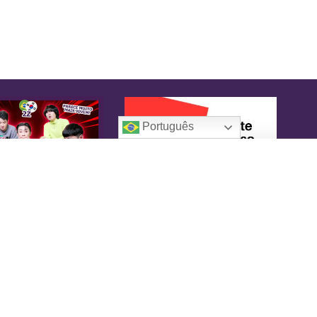
Português
oreaIN
KoreaIN é a primeira revista brasileira
pecialmente dedicada à cultura coreana. Desde
16 tem o objetivo de tornar-se uma fonte
nfiável de informação, com um toque de