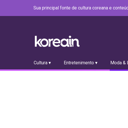
Sua principal fonte de cultura coreana e conte
Cultura ▾
Entretenimento ▾
Moda & L