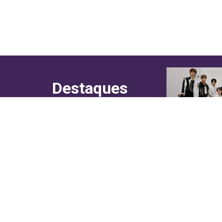
Destaques
do canal!
Culinária
Cultura
Entretenimento
Entrevistas
In Asia
Moda & Lifestyle