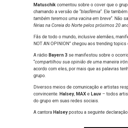
Matuschik
comentou sobre o cover que o grup
chamando a versão de “
blasfêmia
“. Ele també
também teremos uma vacina em breve
“. Não s
férias na Coreia do Norte pelos próximos 20 an
Fãs de todo o mundo, inclusive alemães, manif
NOT AN OPINION” chegou aos trending topics
A rádio
Bayern 3
se manifestou sobre o ocorri
“
compartilhou sua opinião de uma maneira irô
acordo com eles, por mais que as palavras ten
grupo.
Diversos meios de comunicação e artistas re
convincente.
Halsey
,
MAX
e
Lauv
– todos arti
do grupo em suas redes sociais.
A cantora
Halsey
postou a seguinte declaração 