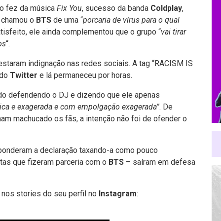
o fez da música
Fix You
, sucesso da banda
Coldplay
,
m chamou o
BTS
de uma “
porcaria de vírus para o qual
atisfeito, ele ainda complementou que o grupo “
vai tirar
os
“.
estaram indignação nas redes sociais. A tag “RACISM IS
 do
Twitter
e lá permaneceu por horas.
do defendendo o DJ e dizendo que ele apenas
nica e exagerada e com empolgação exagerada”
. De
ham machucado os fãs, a intenção não foi de ofender o
sponderam a declaração taxando-a como pouco
stas que fizeram parceria com o
BTS
– saíram em defesa
nos stories do seu perfil no
Instagram
: