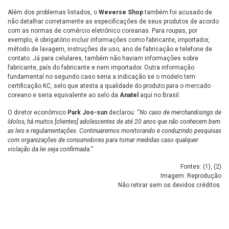
Além dos problemas listados, o
Weverse Shop
também foi acusado de
não detalhar corretamente as especificações de seus produtos de acordo
com as normas de comércio eletrônico coreanas. Para roupas, por
exemplo, é obrigatório incluir informações como fabricante, importador,
método de lavagem, instruções de uso, ano de fabricação e telefone de
contato. Já para celulares, também não haviam informações sobre
fabricante, país do fabricante e nem importador. Outra informação
fundamental no segundo caso seria a indicação se o modelo tem
certificação KC, selo que atesta a qualidade do produto para o mercado
coreano e seria equivalente ao selo da
Anatel
aqui no Brasil.
O diretor econômico
Park Joo-sun
declarou: “
No caso de merchandisings de
ídolos, há muitos [clientes] adolescentes de até 20 anos que não conhecem bem
as leis e regulamentações. Continuaremos monitorando e conduzindo pesquisas
com organizações de consumidores para tomar medidas caso qualquer
violação da lei seja confirmada.
”
Fontes: (
1
), (
2
)
Imagem: Reprodução
Não retirar sem os devidos créditos.