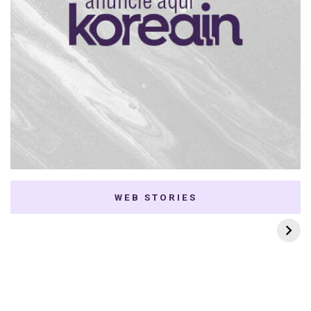
WEB STORIES
7 K-dramas Enemies
Thai Dramas com
to Lovers
First e Khaotung