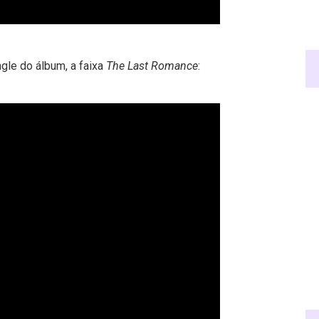
gle do álbum, a faixa
The Last Romance
: