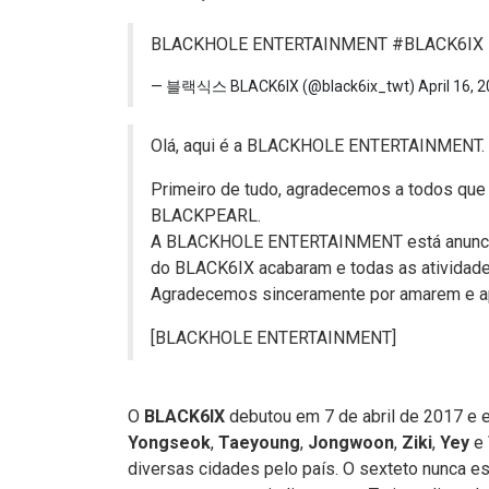
BLACKHOLE ENTERTAINMENT
#BLACK6IX
— 블랙식스 BLACK6IX (@black6ix_twt)
April 16, 
Olá, aqui é a BLACKHOLE ENTERTAINMENT.
Primeiro de tudo, agradecemos a todos qu
BLACKPEARL.
A BLACKHOLE ENTERTAINMENT está anuncia
do BLACK6IX acabaram e todas as atividade
Agradecemos sinceramente por amarem e a
[BLACKHOLE ENTERTAINMENT]
O
BLACK6IX
debutou em 7 de abril de 2017 e 
Yongseok
,
Taeyoung
,
Jongwoon
,
Ziki
,
Yey
e
diversas cidades pelo país. O sexteto nunca es