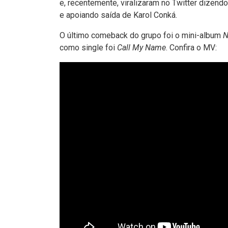
e, recentemente, viralizaram no Twitter dizend
e apoiando saída de Karol Conká.
O último comeback do grupo foi o mini-album
N
como single foi
Call My Name
. Confira o MV: