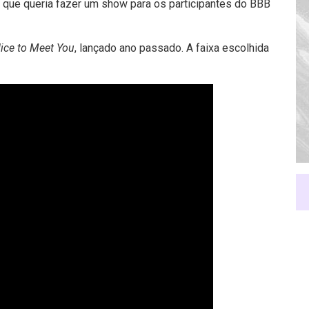
o que queria fazer um show para os participantes do BBB
ice to Meet You
, lançado ano passado. A faixa escolhida