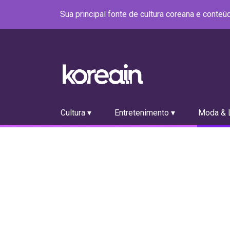
Sua principal fonte de cultura coreana e conte
Cultura ▾
Entretenimento ▾
Moda & L