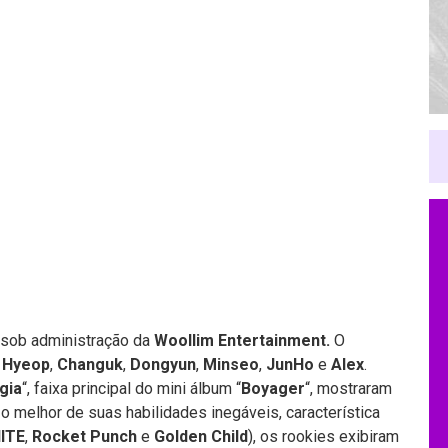
 sob administração da
Woollim Entertainment.
O
,
Hyeop
,
Changuk
,
Dongyun
,
Minseo
,
JunHo
e
Alex
.
gia
“, faixa principal do mini álbum “
Boyager
“, mostraram
 o melhor de suas habilidades inegáveis, característica
NITE
,
Rocket Punch
e
Golden Child
), os rookies exibiram