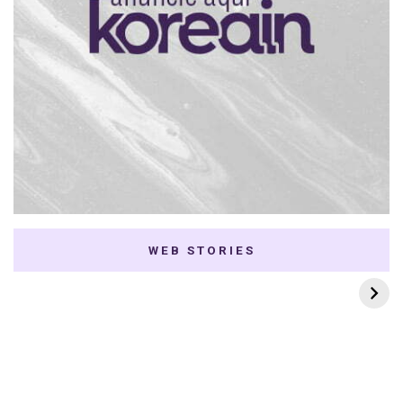
WEB STORIES
7 K-dramas Enemies
Thai Dramas com
to Lovers
First e Khaotung