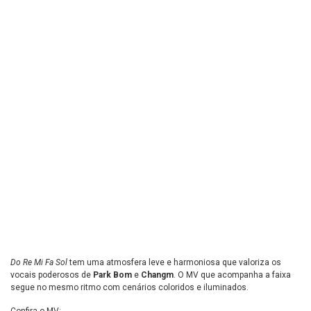
Do Re Mi Fa Sol
tem uma atmosfera leve e harmoniosa que valoriza os
vocais poderosos de
Park Bom
e
Changm
. O MV que acompanha a faixa
segue no mesmo ritmo com cenários coloridos e iluminados.
Confira o MV: