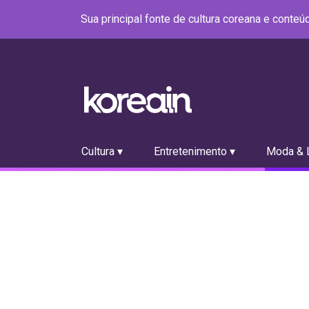
Sua principal fonte de cultura coreana e conte
Cultura ▾
Entretenimento ▾
Moda & L