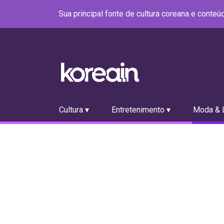
Sua principal fonte de cultura coreana e conte
Cultura ▾
Entretenimento ▾
Moda & L