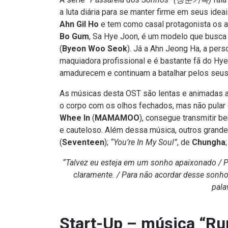
a luta diária para se manter firme em seus idea
Ahn Gil Ho
e tem como casal protagonista os 
Bo Gum
, Sa Hye Joon, é um modelo que busca
(
Byeon Woo Seok
). Já a Ahn Jeong Ha, a pe
maquiadora profissional e é bastante fã do H
amadurecem e continuam a batalhar pelos seus 
As músicas desta OST são lentas e animadas 
o corpo com os olhos fechados, mas não pular e
Whee In
(
MAMAMOO
), consegue transmitir b
e cauteloso. Além dessa música, outros gran
(
Seventeen
);
“You’re In My Soul”
, de
Chungha
“Talvez eu esteja em um sonho apaixonado / P
claramente. / Para não acordar desse sonho
pala
Start-Up – música “Ru