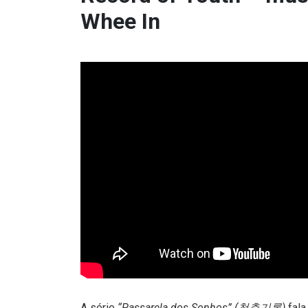
Whee In
A série
“Passarela dos Sonhos” (청춘기록)
fala