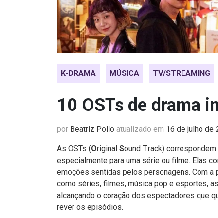
K-DRAMA
MÚSICA
TV/STREAMING
10 OSTs de drama in
por
Beatriz Pollo
atualizado em
16 de julho de
As OSTs (
O
riginal
S
ound
T
rack) correspondem a
especialmente para uma série ou filme. Elas c
emoções sentidas pelos personagens. Com a p
como séries, filmes, música pop e esportes,
alcançando o coração dos espectadores que q
rever os episódios.