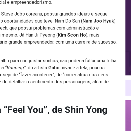
ficial e empreendedorismo.
a Steve Jobs coreana, possui grandes ideias e segue
as oportunidades que teve. Nam Do San (
Nam Joo Hyuk
)
Tech, que possui problemas com administração e
si mesmo. Já Han Ji Pyeong (
Kim Seon Ho
), mais
itário grande empreendedor, com uma carreira de sucesso,
lho para conquistar sonhos, não poderia faltar uma trilha
ica
“Running”
, do artista
Gaho
, invade a tela, poucos
sejo de “fazer acontecer”, de “correr atrás dos seus
az de detalhar o sentimento dos personagens, além de
a “Feel You”, de Shin Yong