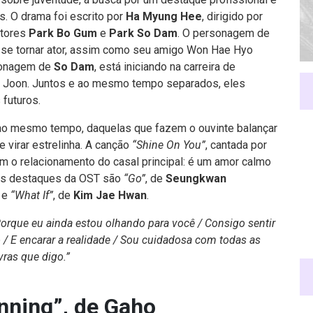
is. O drama foi escrito por
Ha Myung Hee
, dirigido por
atores
Park Bo Gum
e
Park So Dam
. O personagem de
 se tornar ator, assim como seu amigo Won Hae Hyo
rsonagem de
So Dam
, está iniciando na carreira de
ye Joon. Juntos e ao mesmo tempo separados, eles
futuros.
ao mesmo tempo, daquelas que fazem o ouvinte balançar
 virar estrelinha. A canção
“Shine On You”
, cantada por
em o relacionamento do casal principal: é um amor calmo
des destaques da OST são
“Go”
, de
Seungkwan
; e
“What If”
, de
Kim Jae Hwan
.
orque eu ainda estou olhando para você / Consigo sentir
 / E encarar a realidade / Sou cuidadosa com todas as
vras que digo.”
nning”, de Gaho