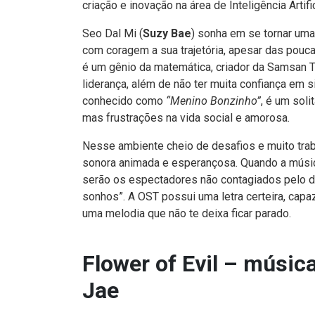
criação e inovação na área de Inteligência Arti
Seo Dal Mi (
Suzy Bae
) sonha em se tornar um
com coragem a sua trajetória, apesar das pouc
é um gênio da matemática, criador da Samsan 
liderança, além de não ter muita confiança em 
conhecido como
“Menino Bonzinho”
, é um sol
mas frustrações na vida social e amorosa.
Nesse ambiente cheio de desafios e muito traba
sonora animada e esperançosa. Quando a mús
serão os espectadores não contagiados pelo de
sonhos”. A OST possui uma letra certeira, cap
uma melodia que não te deixa ficar parado.
Flower of Evil – músic
Jae