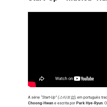
A série
“Start-Up” (스타트업)
, em português tra
Choong-Hwan
e escrita por
Park Hye-Ryun
. 