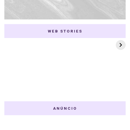
WEB STORIES
7 K-dramas Enemies
Thai Dramas com
to Lovers
First e Khaotung
ANÚNCIO