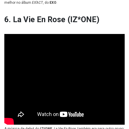
melhor no álbum
EX’ACT
, do
EXO
.
6. La Vie En Rose (IZ*ONE)
A música de debut do
IZ*ONE
,
La Vie En Rose
, também era para outro grupo: