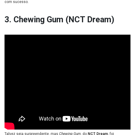
com sucesso.
3. Chewing Gum (NCT Dream)
Talvez seja surpreendente, mas
Chewing Gum
, do
NCT Dream
, foi