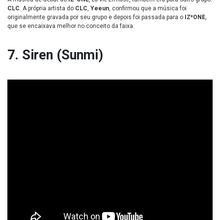
CLC
. A própria artista do
CLC
,
Yeeun
, confirmou que a música foi
originalmente gravada por seu grupo e depois foi passada para o
IZ*ONE
,
que se encaixava melhor no conceito da faixa.
7. Siren (Sunmi)