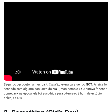
Segundo o produtor, a música
Artificial Love
era para ser do
NCT
. A faixa foi
pensada para alguma das units do
NCT
, mas como o
EXO
estava fazendo
comeback na época, ela foi escolhida para o terceiro álbum de estúdio
deles,
EX’ACT
.