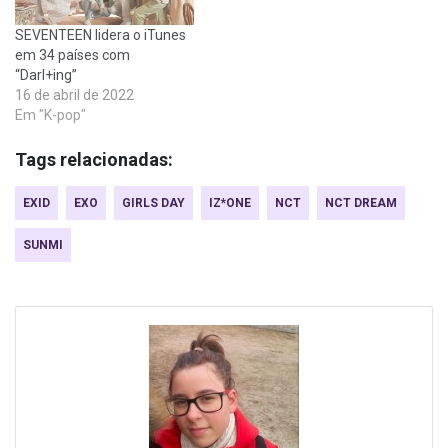
SEVENTEEN lidera o iTunes
em 34 países com
“Darl+ing”
16 de abril de 2022
Em "K-pop"
Tags relacionadas:
EXID
EXO
GIRLS DAY
IZ*ONE
NCT
NCT DREAM
SUNMI