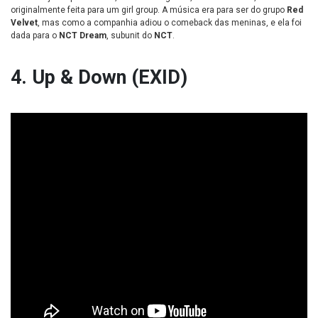
originalmente feita para um girl group. A música era para ser do grupo
Red
Velvet
, mas como a companhia adiou o comeback das meninas, e ela foi
dada para o
NCT Dream
, subunit do
NCT
.
4. Up & Down (EXID)