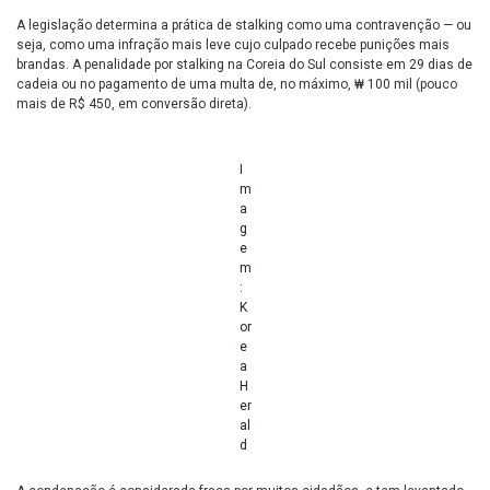
A legislação determina a prática de stalking como uma contravenção — ou
seja, como uma infração mais leve cujo culpado recebe punições mais
brandas. A penalidade por stalking na Coreia do Sul consiste em 29 dias de
cadeia ou no pagamento de uma multa de, no máximo, ₩ 100 mil (pouco
mais de R$ 450, em conversão direta).
I
m
a
g
e
m
:
K
or
e
a
H
er
al
d