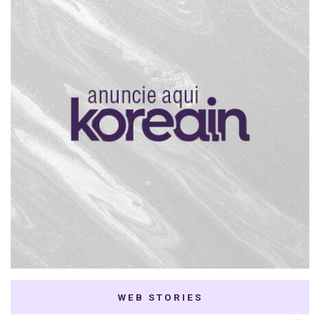
WEB STORIES
7 K-dramas Enemies
Thai Dramas com
to Lovers
First e Khaotung