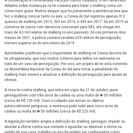
A condenação é considerada fraca por muitos cidadãos, e tem levantado
debates sobre mudanças na lei coreana para tratar o stalking como um
crime mais grave. Muitos alegam que foi justamente a penitência leve que
fez o stalking crescer tanto no país: a Coreia do Sul registrou apenas 312
queixas de stalking em 2013, 363 em 2015, e 439 em 2017. Só em 2019 os
números de casos com denúncia cresceram para 583, até chegar em
mais de 4,5 mil relatos de stalking no ano passado. Só nos primeiros dois
meses de 2021, a polícia coreana recebeu 629 relatos de perseguição,
número superior ao do ano inteiro de 2019.
Autoridades justificam que a impunidade do stalking na Coreia decorre da
lei ultrapassada, que traz muitos critérios para definir se realmente se
trata de um caso de perseguição. Por isso, um projeto de lei está correndo
na Assembleia Nacional da Coreia do Sul para tornar a penalidade do
stalking mais severa e atualizar a definição de perseguição para ajudar as
vítimas.
A nova lei contra stalking, que entra em vigor dia 21 de outubro, pune
perseguidores com três anos de cadeia ou uma multa de ₩ 30 milhões
(cerca de R$ 135 mil). Caso o culpado use armas ou objetos
potencialmente perigosos, a sentença pode subir para cinco anos de
cadeia ou multa de ₩ 50 milhões (cerca de R$ 225 mil).
A legislação também amplia a definição de stalking: perseguir, impedir ou
abordar a vítima contra sua vontade e aguardar ou observar a vítima na
região de sua casa, trabalho ou escola podem ser configurados como