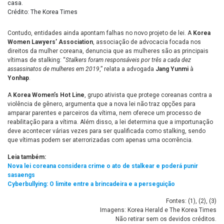
casa.
Crédito: The Korea Times
Contudo, entidades ainda apontam falhas no novo projeto de lei. A
Korea
Women Lawyers’ Association
, associação de advocacia focada nos
direitos da mulher coreana, denuncia que as mulheres são as principais
vítimas de stalking: “
Stalkers foram responsáveis por três a cada dez
assassinatos de mulheres em 2019
,” relata a advogada
Jang Yunmi
à
Yonhap
.
A
Korea Women’s Hot Line
, grupo ativista que protege coreanas contra a
violência de gênero, argumenta que a nova lei não traz opções para
amparar parentes e parceiros da vítima, nem oferece um processo de
reabilitação para a vítima. Além disso, a lei determina que a importunação
deve acontecer várias vezes para ser qualificada como stalking, sendo
que vítimas podem ser aterrorizadas com apenas uma ocorrência.
Leia também:
Nova lei coreana considera crime o ato de stalkear e poderá punir
sasaengs
Cyberbullying: O limite entre a brincadeira e a perseguição
Fontes: (
1
), (
2
), (
3
)
Imagens: Korea Herald e The Korea Times
Não retirar sem os devidos créditos.