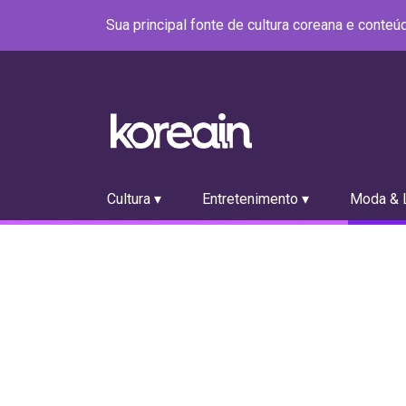
Sua principal fonte de cultura coreana e conte
Cultura ▾
Entretenimento ▾
Moda & L