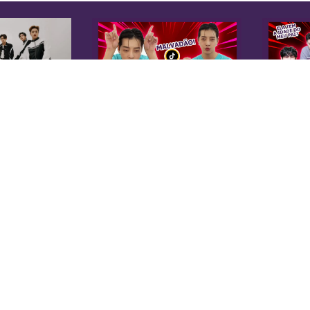
K
Sobre Nós
Equipe
A 
Anuncie na KoreaIN
es
Midia Kit
20
Trabalhe Conosco
co
Contato
di