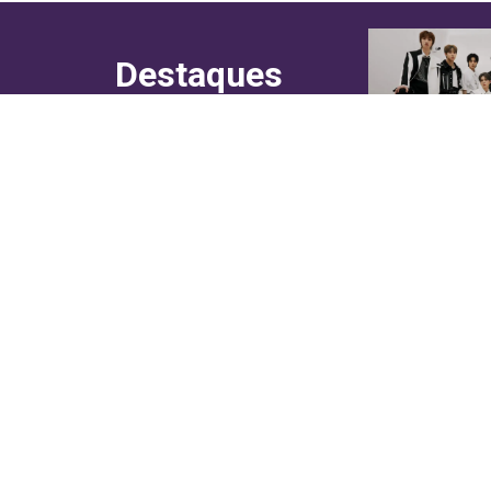
Destaques
do canal!
Culinária
Cultura
Entretenimento
Entrevistas
In Asia
Moda & Lifestyle
Sociedade
Web Stories