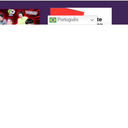
Português
oreaIN
KoreaIN é a primeira revista brasileira
pecialmente dedicada à cultura coreana. Desde
16 tem o objetivo de tornar-se uma fonte
nfiável de informação, com um toque de
versão.