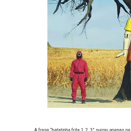
A frase “batatinha frita 1, 2, 3” surgiu apenas 