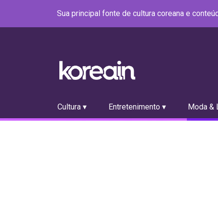
Sua principal fonte de cultura coreana e conte
Cultura ▾
Entretenimento ▾
Moda & L