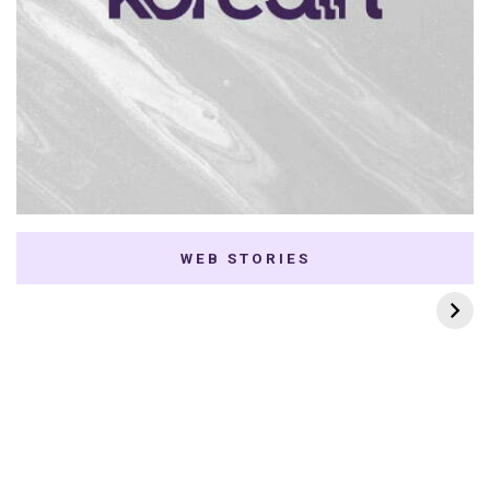
WEB STORIES
7 K-dramas Enemies
Thai Dramas com
to Lovers
First e Khaotung