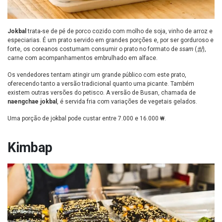
Jokbal
trata-se de pé de porco cozido com molho de soja, vinho de arroz e
especiarias. É um prato servido em grandes porções e, por ser gorduroso e
forte, os coreanos costumam consumir o prato no formato de
ssam
(
쌈
),
carne com acompanhamentos embrulhado em alface.
Os vendedores tentam atingir um grande público com este prato,
oferecendo tanto a versão tradicional quanto uma picante. Também
existem outras versões do petisco. A versão de Busan, chamada de
naengchae jokbal
, é servida fria com variações de vegetais gelados.
Uma porção de jokbal pode custar entre 7.000 e 16.000 ₩.
Kimbap