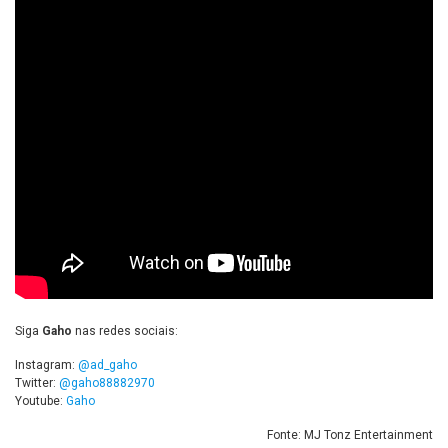
Siga
Gaho
nas redes sociais:
Instagram:
@ad_gaho
Twitter:
@gaho88882970
Youtube:
Gaho
Fonte: MJ Tonz Entertainment