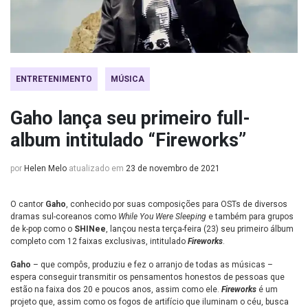
ENTRETENIMENTO
MÚSICA
Gaho lança seu primeiro full-
album intitulado “Fireworks”
por
Helen Melo
atualizado em
23 de novembro de 2021
O cantor
Gaho
, conhecido por suas composições para OSTs de diversos
dramas sul-coreanos como
While You Were Sleeping
e também para grupos
de k-pop como o
SHINee
, lançou nesta terça-feira (23) seu primeiro álbum
completo com 12 faixas exclusivas, intitulado
Fireworks
.
Gaho
– que compôs, produziu e fez o arranjo de todas as músicas –
espera conseguir transmitir os pensamentos honestos de pessoas que
estão na faixa dos 20 e poucos anos, assim como ele.
Fireworks
é um
projeto que, assim como os fogos de artifício que iluminam o céu, busca