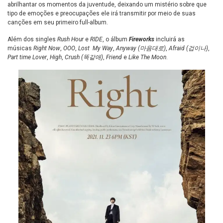
abrilhantar os momentos da juventude, deixando um mistério sobre que
tipo de emoções e preocupações ele irá transmitir por meio de suas
canções em seu primeiro full-album.
Além dos singles
Rush Hour
e
RIDE
, o álbum
Fireworks
incluirá as
músicas
Right Now
,
OOO
,
Lost My Way
,
Anyway (마음대로)
,
Afraid (겁이나)
,
Part time Lover
,
High
,
Crush (똑같애)
,
Friend
e
Like The Moon
.