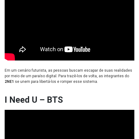
Em um cenário futurista, as pessoas buscam escapar de suas realidades
por meio de um paraíso digital. Para trazê-los de volta, as integrantes do
2NE1
se unem para libertá-los e romper esse sistema.
I Need U – BTS