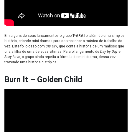
Em alguns de seus lançamentos o grupo
T-ARA
foi além de uma simples
história, criando mini-dramas para acompanhar a música de trabalho da
vez. Este foi o caso com
Cry Cry
, que conta a história de um mafioso que
cria a filha de uma de suas vítimas. Para o lançamento de
Day by Day
e
Sexy Love
, o grupo ainda repetiu a fórmula de mini-drama, dessa vez
trazendo uma história distópica.
Burn It – Golden Child