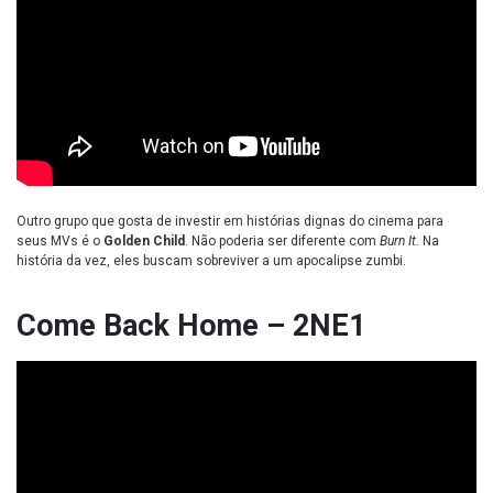
Outro grupo que gosta de investir em histórias dignas do cinema para
seus MVs é o
Golden Child
. Não poderia ser diferente com
Burn It.
Na
história da vez, eles buscam sobreviver a um apocalipse zumbi.
Come Back Home – 2NE1