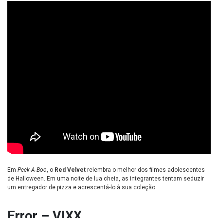
Em
Peek-A-Boo
, o
Red Velvet
relembra o melhor dos filmes adolescentes
de Halloween. Em uma noite de lua cheia, as integrantes tentam seduzir
um entregador de pizza e acrescentá-lo à sua coleção.
Error – VIXX