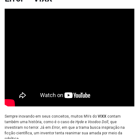
Sempre inovando em seus conceitos, muitos MVs do
VIXX
contam
também uma história, como é o caso de
Hyde
e
Voodoo Doll
, que
investiram no terror. Já em
Error
, em que a trama busca inspiração na
ficção científica, um inventor tenta reanimar sua amada por meio da
robótica.