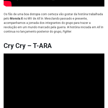
Os fãs de uma boa distopia com certeza vão gostar da história trabalhada
pelo
Monsta X
no MV de
All In
. Mesclando passado e presente,
acompanhamos a jornada dos integrantes do grupo para trazer a
revolução em um mundo marcado pela guerra. A história iniciada em
All In
continua no lançamento posterior do grupo,
Fighter
.
Cry Cry – T-ARA