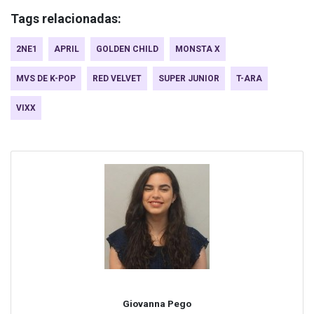
Tags relacionadas:
2NE1
APRIL
GOLDEN CHILD
MONSTA X
MVS DE K-POP
RED VELVET
SUPER JUNIOR
T-ARA
VIXX
Giovanna Pego