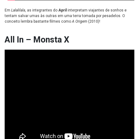
Em
Lalalilala
, as integrantes do
April
interpretam viajantes de sonhos e
tentam salvar umas às outras em uma terra tomada por pesadelos. O
conceito lembra bastante filmes como
A Origem
(2010)!
All In – Monsta X